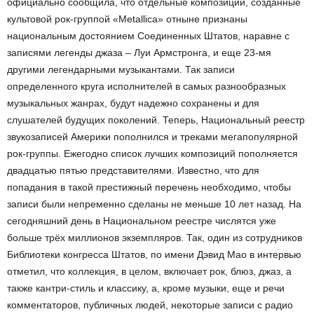
официально сообщила, что отдельные композиции, созданные
культовой рок-группой «Metallica» отныне признаны
национальным достоянием Соединенных Штатов, наравне с
записями легенды джаза – Луи Армстронга, и еще 23-мя
другими легендарными музыкантами. Так записи
определенного круга исполнителей в самых разнообразных
музыкальных жанрах, будут надежно сохранены и для
слушателей будущих поколений. Теперь, Национальный реестр
звукозаписей Америки пополнился и треками мегапопулярной
рок-группы. Ежегодно список лучших композиций пополняется
двадцатью пятью представителями. Известно, что для
попадания в такой престижный перечень необходимо, чтобы
записи были непременно сделаны не меньше 10 лет назад. На
сегодняшний день в Национальном реестре числятся уже
больше трёх миллионов экземпляров. Так, один из сотрудников
Библиотеки конгресса Штатов, по имени Дэвид Мао в интервью
отметил, что коллекция, в целом, включает рок, блюз, джаз, а
также кантри-стиль и классику, а, кроме музыки, еще и речи
комментаторов, публичных людей, некоторые записи с радио