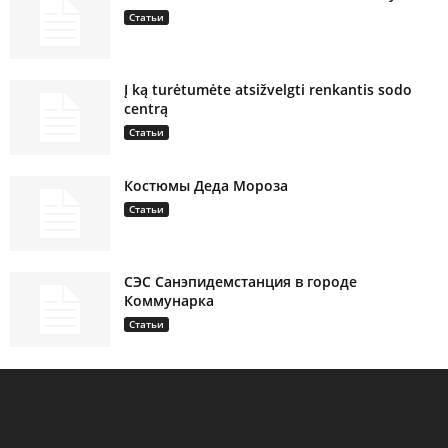
Статьи
Į ką turėtumėte atsižvelgti renkantis sodo
centrą
Статьи
Костюмы Деда Мороза
Статьи
СЭС Санэпидемстанция в городе
Коммунарка
Статьи