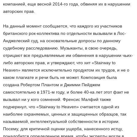
компанией, еще весной 2014-го года, обвиняя их в нарушении
авторских прав.
На данный момент сообщается, что каждого из участников
британского рок-коллектива по отдельности вызывали в Лос-
Анджелеский суд, на основательные допросы по данному
судебному расследованию. Музыканты, в свою очередь,
отрицают все предъявляемые им обвинения в нарушении чьих-
либо авторских прав, и утверждают, что хит «Stairway to
Heaven» является исключительно продуктом их трудов, и не о
каком плагиате и речи быть не может. Композиция была
создана Робертом Плантом и Джимми Пейджем
самостоятельно в 1971-м году, и более 40-ка лет этот факт не
вызывал ни у кого сомнений. Френсис Малфий также
подчеркнул, что «Stairway to Heaven» считается одной из
наиболее охраняемых, ценных и защищенных образцов, так
называемой, интеллектуальной собственности в истории.
Посему, для критичной оценки ущерба, нанесенного истцу,
понадобится определенное время, чтобы эксперты могли в