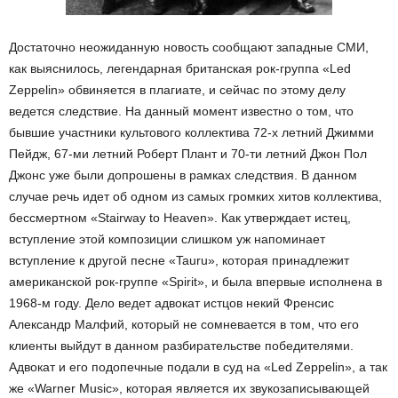
Достаточно неожиданную новость сообщают западные СМИ,
как выяснилось, легендарная британская рок-группа «Led
Zeppelin» обвиняется в плагиате, и сейчас по этому делу
ведется следствие. На данный момент известно о том, что
бывшие участники культового коллектива 72-х летний Джимми
Пейдж, 67-ми летний Роберт Плант и 70-ти летний Джон Пол
Джонс уже были допрошены в рамках следствия. В данном
случае речь идет об одном из самых громких хитов коллектива,
бессмертном «Stairway to Heaven». Как утверждает истец,
вступление этой композиции слишком уж напоминает
вступление к другой песне «Tauru», которая принадлежит
американской рок-группе «Spirit», и была впервые исполнена в
1968-м году. Дело ведет адвокат истцов некий Френсис
Александр Малфий, который не сомневается в том, что его
клиенты выйдут в данном разбирательстве победителями.
Адвокат и его подопечные подали в суд на «Led Zeppelin», а так
же «Warner Music», которая является их звукозаписывающей