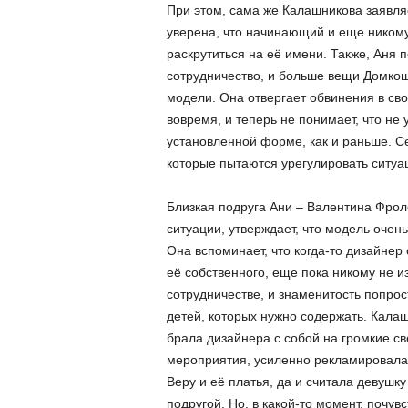
При этом, сама же Калашникова заявля
уверена, что начинающий и еще никому
раскрутиться на её имени. Также, Аня п
сотрудничество, и больше вещи Домко
модели. Она отвергает обвинения в сво
вовремя, и теперь не понимает, что не
установленной форме, как и раньше. С
которые пытаются урегулировать ситуа
Близкая подруга Ани – Валентина Фрол
ситуации, утверждает, что модель очень
Она вспоминает, что когда-то дизайнер
её собственного, еще пока никому не и
сотрудничестве, и знаменитость попрос
детей, которых нужно содержать.
Калаш
брала дизайнера с собой на громкие св
мероприятия, усиленно рекламировала
Веру и её платья, да и считала девушку
подругой. Но, в какой-то момент, почув