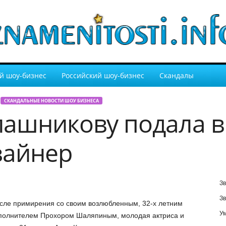
й шоу-бизнес
Российский шоу-бизнес
Скандалы
СКАНДАЛЬНЫЕ НОВОСТИ ШОУ БИЗНЕСА
лашникову подала в
зайнер
Зв
Зв
сле примирения со своим возлюбленным, 32-х летним
У
полнителем Прохором Шаляпиным, молодая актриса и