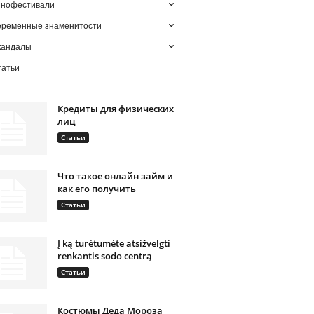
инофестивали
еременные знаменитости
кандалы
татьи
Кредиты для физических
лиц
Статьи
Что такое онлайн займ и
как его получить
Статьи
Į ką turėtumėte atsižvelgti
renkantis sodo centrą
Статьи
Костюмы Деда Мороза