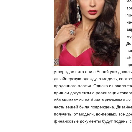
мо
вр
пр
на
ад
мо
До
пе
«Е
пр
утверждает, что они с Анной уже довол
дизайнерскую одежду, а модель, соотв
проданного платья. Однако с начала это
пришли документы о реализации товара 
обманывает ли её Анна в указываемых н
часть вещей была повреждена. Дизайнер
получить, от модели, во-первых, все док
финансовые документы будут поданы с