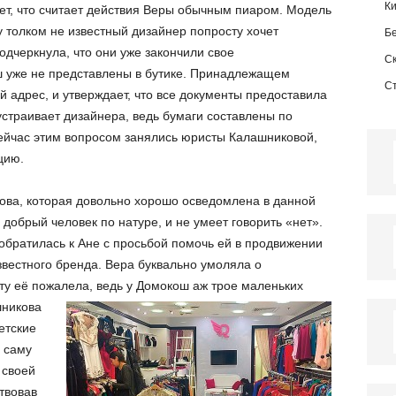
К
ет, что считает действия Веры обычным пиаром. Модель
 толком не известный дизайнер попросту хочет
Б
одчеркнула, что они уже закончили свое
С
ш уже не представлены в бутике. Принадлежащем
С
й адрес, и утверждает, что все документы предоставила
 устраивает дизайнера, ведь бумаги составлены по
ейчас этим вопросом занялись юристы Калашниковой,
цию.
ова, которая довольно хорошо осведомлена в данной
 добрый человек по натуре, и не умеет говорить «нет».
 обратилась к Ане с просьбой помочь ей в продвижении
звестного бренда. Вера буквально умоляла о
ту её пожалела, ведь у Домокош аж трое маленьких
никова
етские
 саму
 своей
ствовав