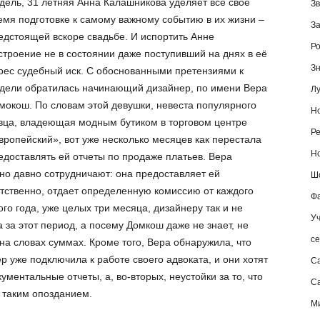
дель, 31 летняя Анна Калашникова уделяет все свое
Зв
емя подготовке к самому важному событию в их жизни –
За
едстоящей вскоре свадьбе. И испортить Анне
Ро
строение не в состоянии даже поступивший на днях в её
Зн
рес судебный иск. С обоснованными претензиями к
дели обратилась начинающий дизайнер, по имени Вера
Лу
мокош. По словам этой девушки, невеста популярного
Но
вца, владеющая модным бутиком в торговом центре
Ре
вропейский», вот уже несколько месяцев как перестала
Но
едоставлять ей отчеты по продаже платьев. Вера
ьно давно сотрудничают: она предоставляет ей
Шо
етственно, отдает определенную комиссию от каждого
Фа
го года, уже целых три месяца, дизайнеру так и не
Уч
за этот период, а посему Домкош даже не знает, не
се
а словах суммах. Кроме того, Вера обнаружила, что
 уже подключила к работе своего адвоката, и они хотят
С
ументальные отчеты, а, во-вторых, неустойки за то, что
Са
 таким опозданием.
М