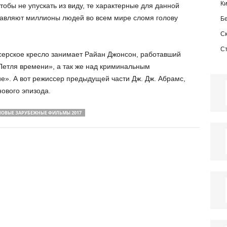
К
обы не упускать из виду, те характерные для данной
тавляют миллионы людей во всем мире сломя голову
Б
С
С
серское кресло занимает Райан Джонсон, работавший
Петля времени», а так же над криминальным
е». А вот режиссер предыдущей части Дж. Дж. Абрамс,
ового эпизода.
НОВЫЕ ЗАРУБЕЖНЫЕ ФИЛЬМЫ 2017