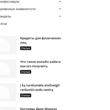
инофестивали
еременные знаменитости
кандалы
татьи
Кредиты для физических
лиц
Статьи
Что такое онлайн займ и
как его получить
Статьи
Į ką turėtumėte atsižvelgti
renkantis sodo centrą
Статьи
Костюмы Деда Мороза