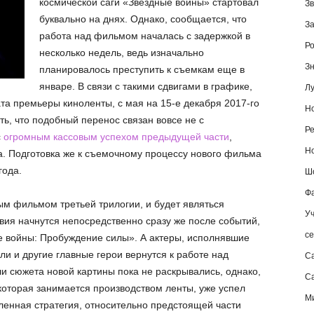
космической саги «Звёздные войны» стартовал
Зв
буквально на днях. Однако, сообщается, что
За
работа над фильмом началась с задержкой в
Ро
несколько недель, ведь изначально
Зн
планировалось преступить к съемкам еще в
январе. В связи с такими сдвигами в графике,
Лу
та премьеры киноленты, с мая на 15-е декабря 2017-го
Но
ть, что подобный перенос связан вовсе не с
Ре
с
огромным кассовым успехом предыдущей части
,
Но
а. Подготовка же к съемочному процессу нового фильма
года.
Шо
Фа
ым фильмом третьей трилогии, и будет являться
Уч
вия начнутся непосредственно сразу же после событий,
се
е войны: Пробуждение силы». А актеры, исполнявшие
и и другие главные герои вернутся к работе над
С
и сюжета новой картины пока не раскрывались, однако,
Са
, которая занимается производством ленты, уже успел
М
еленная стратегия, относительно предстоящей части