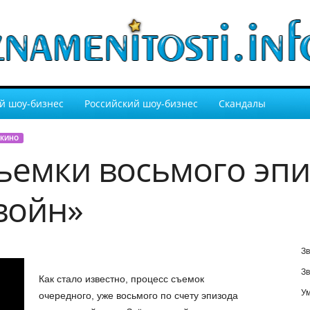
й шоу-бизнес
Российский шоу-бизнес
Скандалы
 КИНО
ъемки восьмого эпи
войн»
Зв
Зв
Как стало известно, процесс съемок
У
очередного, уже восьмого по счету эпизода