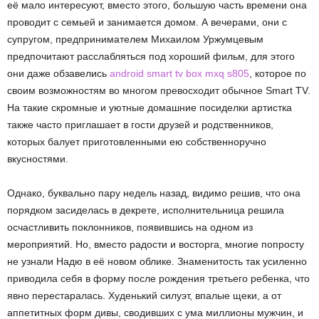
её мало интересуют, вместо этого, большую часть времени она
проводит с семьей и занимается домом. А вечерами, они с
супругом, предпринимателем Михаилом Уржумцевым
предпочитают расслабляться под хороший фильм, для этого
они даже обзавелись
android smart tv box mxq s805
, которое по
своим возможностям во многом превосходит обычное Smart TV.
На такие скромные и уютные домашние посиделки артистка
также часто приглашает в гости друзей и родственников,
которых балует приготовленными ею собственноручно
вкусностями.
Однако, буквально пару недель назад, видимо решив, что она
порядком засиделась в декрете, исполнительница решила
осчастливить поклонников, появившись на одном из
мероприятий. Но, вместо радости и восторга, многие попросту
не узнали Надю в её новом облике. Знаменитость так усиленно
приводила себя в форму после рождения третьего ребенка, что
явно перестаралась. Худенький силуэт, впалые щеки, а от
аппетитных форм дивы, сводивших с ума миллионы мужчин, и