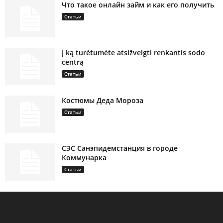
Что такое онлайн займ и как его получить
Статьи
Į ką turėtumėte atsižvelgti renkantis sodo
centrą
Статьи
Костюмы Деда Мороза
Статьи
СЭС Санэпидемстанция в городе
Коммунарка
Статьи