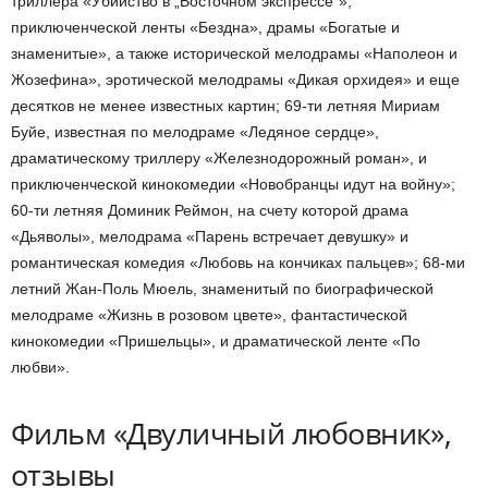
триллера «Убийство в „Восточном экспрессе“»,
приключенческой ленты «Бездна», драмы «Богатые и
знаменитые», а также исторической мелодрамы «Наполеон и
Жозефина», эротической мелодрамы «Дикая орхидея» и еще
десятков не менее известных картин; 69-ти летняя Мириам
Буйе, известная по мелодраме «Ледяное сердце»,
драматическому триллеру «Железнодорожный роман», и
приключенческой кинокомедии «Новобранцы идут на войну»;
60-ти летняя Доминик Реймон, на счету которой драма
«Дьяволы», мелодрама «Парень встречает девушку» и
романтическая комедия «Любовь на кончиках пальцев»; 68-ми
летний Жан-Поль Мюель, знаменитый по биографической
мелодраме «Жизнь в розовом цвете», фантастической
кинокомедии «Пришельцы», и драматической ленте «По
любви».
Фильм «Двуличный любовник»,
отзывы