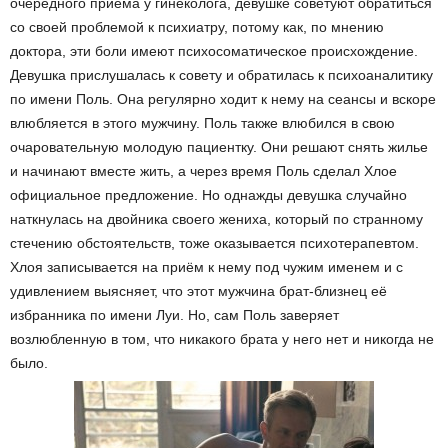
очередного приёма у гинеколога, девушке советуют обратиться
со своей проблемой к психиатру, потому как, по мнению
доктора, эти боли имеют психосоматическое происхождение.
Девушка прислушалась к совету и обратилась к психоаналитику
по имени Поль. Она регулярно ходит к нему на сеансы и вскоре
влюбляется в этого мужчину. Поль также влюбился в свою
очаровательную молодую пациентку. Они решают снять жилье
и начинают вместе жить, а через время Поль сделал Хлое
официальное предложение. Но однажды девушка случайно
наткнулась на двойника своего жениха, который по странному
стечению обстоятельств, тоже оказывается психотерапевтом.
Хлоя записывается на приём к нему под чужим именем и с
удивлением выясняет, что этот мужчина брат-близнец её
избранника по имени Луи. Но, сам Поль заверяет
возлюбленную в том, что никакого брата у него нет и никогда не
было.