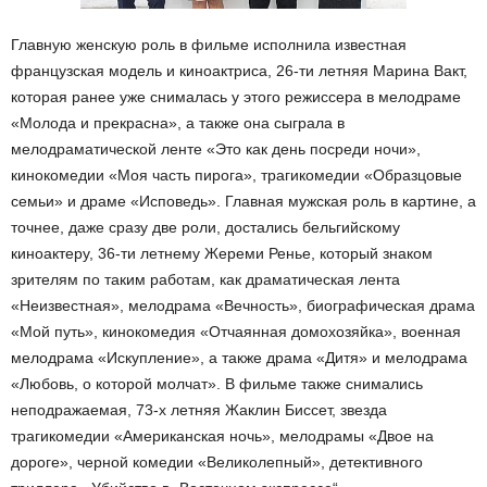
Главную женскую роль в фильме исполнила известная
французская модель и киноактриса, 26-ти летняя Марина Вакт,
которая ранее уже снималась у этого режиссера в мелодраме
«Молода и прекрасна», а также она сыграла в
мелодраматической ленте «Это как день посреди ночи»,
кинокомедии «Моя часть пирога», трагикомедии «Образцовые
семьи» и драме «Исповедь». Главная мужская роль в картине, а
точнее, даже сразу две роли, достались бельгийскому
киноактеру, 36-ти летнему Жереми Ренье, который знаком
зрителям по таким работам, как драматическая лента
«Неизвестная», мелодрама «Вечность», биографическая драма
«Мой путь», кинокомедия «Отчаянная домохозяйка», военная
мелодрама «Искупление», а также драма «Дитя» и мелодрама
«Любовь, о которой молчат». В фильме также снимались
неподражаемая, 73-х летняя Жаклин Биссет, звезда
трагикомедии «Американская ночь», мелодрамы «Двое на
дороге», черной комедии «Великолепный», детективного