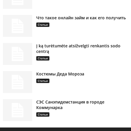
Что такое онлайн займ и как его получить
Статьи
Į ką turėtumėte atsižvelgti renkantis sodo
centrą
Статьи
Костюмы Деда Мороза
Статьи
СЭС Санэпидемстанция в городе
Коммунарка
Статьи