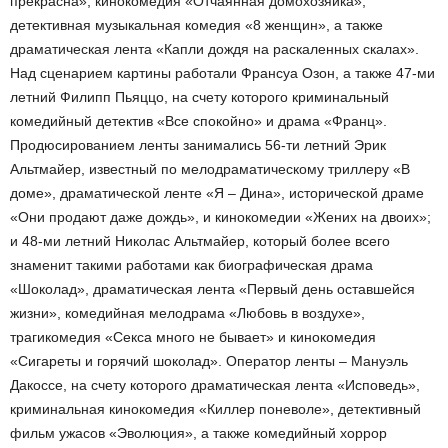
прекрасна», кинокомедия «Отчаянная домохозяйка»,
детективная музыкальная комедия «8 женщин», а также
драматическая лента «Капли дождя на раскаленных скалах».
Над сценарием картины работали Франсуа Озон, а также 47-ми
летний Филипп Пьяццо, на счету которого криминальный
комедийный детектив «Все спокойно» и драма «Франц».
Продюсированием ленты занимались 56-ти летний Эрик
Альтмайер, известный по мелодраматическому триллеру «В
доме», драматической ленте «Я – Дина», исторической драме
«Они продают даже дождь», и кинокомедии «Жених на двоих»;
и 48-ми летний Николас Альтмайер, который более всего
знаменит такими работами как биографическая драма
«Шоколад», драматическая лента «Первый день оставшейся
жизни», комедийная мелодрама «Любовь в воздухе»,
трагикомедия «Секса много не бывает» и кинокомедия
«Сигареты и горячий шоколад». Оператор ленты – Мануэль
Дакоссе, на счету которого драматическая лента «Исповедь»,
криминальная кинокомедия «Киллер поневоле», детективный
фильм ужасов «Эволюция», а также комедийный хоррор