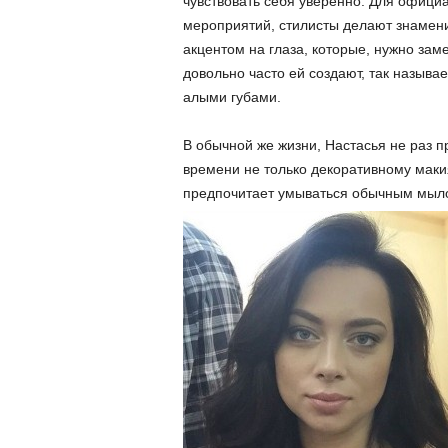
чувствовать себя уверенно. Для офици
мероприятий, стилисты делают знамени
акцентом на глаза, которые, нужно зам
довольно часто ей создают, так называ
алыми губами.
В обычной же жизни, Настасья не раз п
времени не только декоративному макия
предпочитает умываться обычным мылом