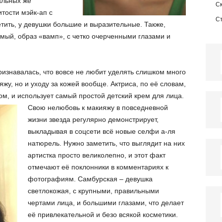
альных же
С
тости мэйк-ап с
С
етить, у девушки большие и выразительные. Также,
емый, образ «вамп», с четко очерченными глазами и
ризнавалась, что вовсе не любит уделять слишком много
жу, но и уходу за кожей вообще. Актриса, по её словам,
, и использует самый простой детский крем для лица.
Свою нелюбовь к макияжу в повседневной
жизни звезда регулярно демонстрирует,
выкладывая в соцсети всё новые селфи а-ля
натюрель. Нужно заметить, что выглядит на них
артистка просто великолепно, и этот факт
отмечают её поклонники в комментариях к
фотографиям. Самбурская – девушка
светлокожая, с крупными, правильными
чертами лица, и большими глазами, что делает
её привлекательной и безо всякой косметики.