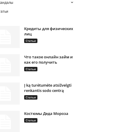
кандалы
татьи
Кредиты для физических
лиц
Статьи
Что такое онлайн займ и
как его получить
Статьи
Į ką turėtumėte atsižvelgti
renkantis sodo centrą
Статьи
Костюмы Деда Мороза
Статьи