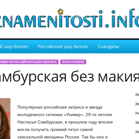
й шоу-бизнес
Российский шоу-бизнес
Скандалы
НОВОСТИ РОССИЙСКОГО ШОУ БИЗНЕСА
ФОТО-ГАЛЕРЕЯ
амбурская без маки
Зв
Зв
Популярная российская актриса и звезда
У
молодежного ситкома «Универ», 29-ти летняя
Настасья Самбурская, в прошлом году вполне
Зв
могла получить громкий титул самой
За
сексуальной женщины России. Так бы оно и