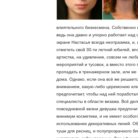
влиятельного бизнесмена. Собственно г
ведь она давно и упорно работает над
экране Настасья всегда неотразима, и, 
отметить свой 30-ти летний юбилей, вп
артистка, на удивление, совсем не люби
мероприятий и тусовок, а вместо этого
пропадать в тренажерном зале, или же
дома. Однако, если она всё же решаетс
вниманием, какую-либо церемонию или
предпочитает, чтобы над ней поработа
специалисты в области визажа. Всё дело
повседневной жизни девушка предпочит
минимум косметики, и не имеет особог
использовании декоративных линий. Об
туши для ресниц, и полупрозрачного бле