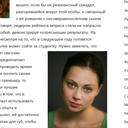
Ро
вышло, если бы не резонансный скандал,
Зн
разгоревшийся вокруг этой особы, и связанный
с её романом с несовершеннолетним сыном
Лу
оворя, лидером рейтинга актриса стала не напрасно,
Но
 собой, демонстрируя потрясающие результаты. На
Ре
несмотря на то, что в следующем году готовится
Но
олне может сойти за студентку.
Нужно заметить, что
т светских
Шо
 предпочитает
Фа
 проводить время
Уч
я почтить своим
се
 премьеру, то
ли лучшие
С
 в том, что в
Са
ает использовать
М
о опыта в
К
ычно, ей достаточно
ска для губ, чтобы
Б