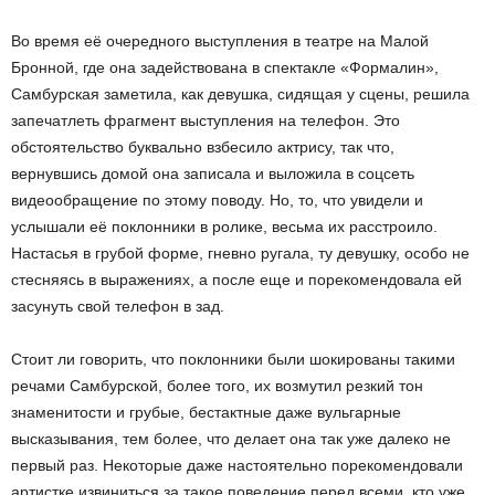
Во время её очередного выступления в театре на Малой
Бронной, где она задействована в спектакле «Формалин»,
Самбурская заметила, как девушка, сидящая у сцены, решила
запечатлеть фрагмент выступления на телефон. Это
обстоятельство буквально взбесило актрису, так что,
вернувшись домой она записала и выложила в соцсеть
видеообращение по этому поводу. Но, то, что увидели и
услышали её поклонники в ролике, весьма их расстроило.
Настасья в грубой форме, гневно ругала, ту девушку, особо не
стесняясь в выражениях, а после еще и порекомендовала ей
засунуть свой телефон в зад.
Стоит ли говорить, что поклонники были шокированы такими
речами Самбурской, более того, их возмутил резкий тон
знаменитости и грубые, бестактные даже вульгарные
высказывания, тем более, что делает она так уже далеко не
первый раз. Некоторые даже настоятельно порекомендовали
артистке извиниться за такое поведение перед всеми, кто уже