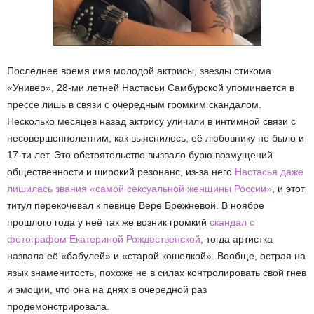
Последнее время имя молодой актрисы, звезды стикома
«Универ», 28-ми летней Настасьи Самбурской упоминается в
прессе лишь в связи с очередным громким скандалом.
Несколько месяцев назад актрису уличили в интимной связи с
несовершеннолетним, как выяснилось, её любовнику не было и
17-ти лет. Это обстоятельство вызвало бурю возмущений
общественности и широкий резонанс, из-за него
Настасья даже
лишилась звания «самой сексуальной женщины России»
, и этот
титул перекочевал к певице Вере Брежневой. В ноябре
прошлого года у неё так же возник громкий
скандал с
фотографом Екатериной Рождественской
, тогда артистка
назвала её «бабулей» и «старой кошелкой». Вообще, острая на
язык знаменитость, похоже не в силах контролировать свой гнев
и эмоции, что она на днях в очередной раз
продемонстрировала.