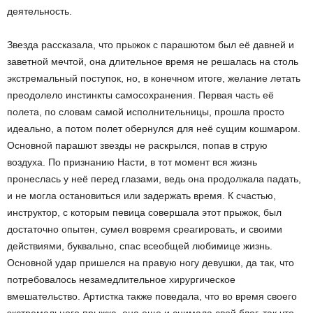
деятельность.
Звезда рассказала, что прыжок с парашютом был её давней и
заветной мечтой, она длительное время не решалась на столь
экстремальный поступок, но, в конечном итоге, желание летать
преодолело инстинкты самосохранения. Первая часть её
полета, по словам самой исполнительницы, прошла просто
идеально, а потом полет обернулся для неё сущим кошмаром.
Основной парашют звезды не раскрылся, попав в струю
воздуха. По признанию Насти, в тот момент вся жизнь
пронеслась у неё перед глазами, ведь она продолжала падать,
и не могла остановиться или задержать время. К счастью,
инструктор, с которым певица совершала этот прыжок, был
достаточно опытен, сумел вовремя среагировать, и своими
действиями, буквально, спас всеобщей любимице жизнь.
Основной удар пришелся на правую ногу девушки, да так, что
потребовалось незамедлительное хирургическое
вмешательство. Артистка также поведала, что во время своего