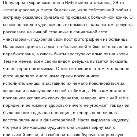
Популярная украинская поп и R&B-исполнительница, 29-ти
летняя красавица Настя Каменских, из-за собственной любви к
экстриму оказалась буквально прикована к больничной койке. О
своем не вполне удачном опыте прыжка с парашютом, девушка
рассказала на личной страничке в социальной сети
«инстаграм», подкрепив свой пост фотографией из больницы.
На снимке артистка лежит на больничной койке, её правая нога
перебинтована, а сквозь бинты проступают алые пятна крови.
Тем не менее, всем своим видом девушка пытается показать,
что не теряет оптимизма. Стоит ли говорить о том, что данное
фото наделало много шума среди поклонников
исполнительницы, и заставило их немало поволноваться за
здоровье и самочувствие своей любимицы. Но знаменитость
поспешила успокоить своих фанатов, заверив, что с ней всё в
порядке, и её жизни и здоровью ничего не угрожает, так как ей
была вовремя сделана операция, и теперь дело лишь за
восстановлением и физиотерапией. Настя выразила надежду,
что уже в ближайшем будущем она сможет вернуться к
привычной жизни, и возобновить свою бурную гастрольную