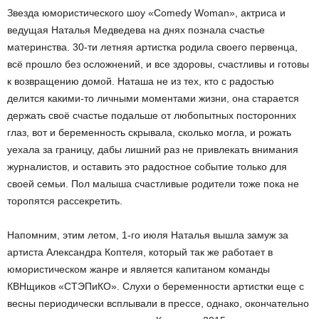
Звезда юмористического шоу «Comedy Woman», актриса и
ведущая Наталья Медведева на днях познала счастье
материнства. 30-ти летняя артистка родила своего первенца,
всё прошло без осложнений, и все здоровы, счастливы и готовы
к возвращению домой. Наташа не из тех, кто с радостью
делится какими-то личными моментами жизни, она старается
держать своё счастье подальше от любопытных посторонних
глаз, вот и беременность скрывала, сколько могла, и рожать
уехала за границу, дабы лишний раз не привлекать внимания
журналистов, и оставить это радостное событие только для
своей семьи. Пол малыша счастливые родители тоже пока не
торопятся рассекретить.
Напомним, этим летом, 1-го июля Наталья вышла замуж за
артиста Александра Коптеля, который так же работает в
юмористическом жанре и является капитаном команды
КВНщиков «СТЭПиКО». Слухи о беременности артистки еще с
весны периодически всплывали в прессе, однако, окончательно