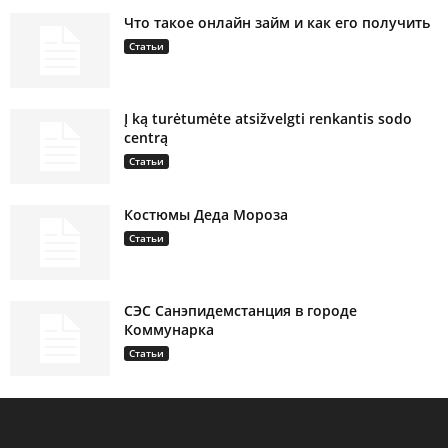
Что такое онлайн займ и как его получить
Статьи
Į ką turėtumėte atsižvelgti renkantis sodo
centrą
Статьи
Костюмы Деда Мороза
Статьи
СЭС Санэпидемстанция в городе
Коммунарка
Статьи