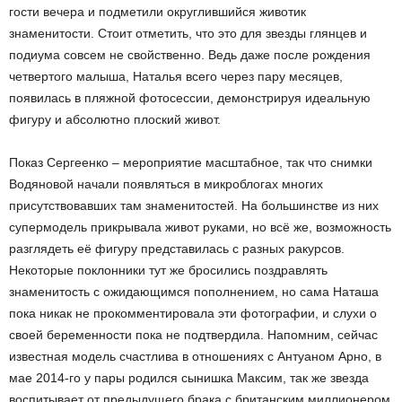
гости вечера и подметили округлившийся животик
знаменитости. Стоит отметить, что это для звезды глянцев и
подиума совсем не свойственно. Ведь даже после рождения
четвертого малыша, Наталья всего через пару месяцев,
появилась в пляжной фотосессии, демонстрируя идеальную
фигуру и абсолютно плоский живот.
Показ Сергеенко – мероприятие масштабное, так что снимки
Водяновой начали появляться в микроблогах многих
присутствовавших там знаменитостей. На большинстве из них
супермодель прикрывала живот руками, но всё же, возможность
разглядеть её фигуру представилась с разных ракурсов.
Некоторые поклонники тут же бросились поздравлять
знаменитость с ожидающимся пополнением, но сама Наташа
пока никак не прокомментировала эти фотографии, и слухи о
своей беременности пока не подтвердила. Напомним, сейчас
известная модель счастлива в отношениях с Антуаном Арно, в
мае 2014-го у пары родился сынишка Максим, так же звезда
воспитывает от предыдущего брака с британским миллионером