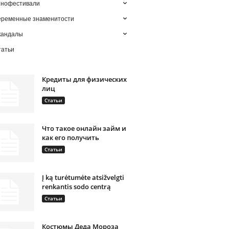
инофестивали
еременные знаменитости
кандалы
татьи
Кредиты для физических
лиц
Статьи
Что такое онлайн займ и
как его получить
Статьи
Į ką turėtumėte atsižvelgti
renkantis sodo centrą
Статьи
Костюмы Деда Мороза