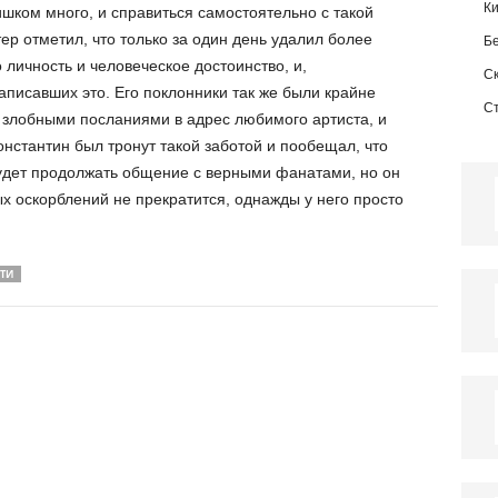
К
шком много, и справиться самостоятельно с такой
тер отметил, что только за один день удалил более
Б
личность и человеческое достоинство, и,
С
аписавших это. Его поклонники так же были крайне
С
злобными посланиями в адрес любимого артиста, и
онстантин был тронут такой заботой и пообещал, что
 будет продолжать общение с верными фанатами, но он
ых оскорблений не прекратится, однажды у него просто
ТИ