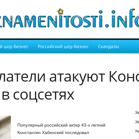
й шоу-бизнес
Российский шоу-бизнес
Скандалы
атели атакуют Кон
в соцсетях
Зв
Зв
Популярный российский актер 43-х летний
У
Константин Хабенский последовал