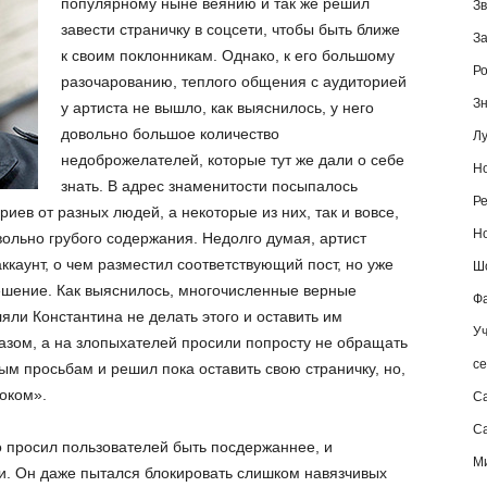
популярному ныне веянию и так же решил
Зв
завести страничку в соцсети, чтобы быть ближе
За
к своим поклонникам. Однако, к его большому
Ро
разочарованию, теплого общения с аудиторией
Зн
у артиста не вышло, как выяснилось, у него
довольно большое количество
Лу
недоброжелателей, которые тут же дали о себе
Но
знать. В адрес знаменитости посыпалось
Ре
иев от разных людей, а некоторые из них, так и вовсе,
Но
ольно грубого содержания. Недолго думая, артист
ккаунт, о чем разместил соответствующий пост, но уже
Шо
ешение. Как выяснилось, многочисленные верные
Фа
ляли Константина не делать этого и оставить им
Уч
азом, а на злопыхателей просили попросту не обращать
се
ым просьбам и решил пока оставить свою страничку, но,
оком».
С
Са
о просил пользователей быть посдержаннее, и
М
и. Он даже пытался блокировать слишком навязчивых