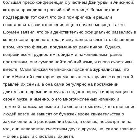
большая пресс-конференция с участием Джигурды и Анисиной,
которая проходила в российской столице. Знаменитости
подтвердили тот факт, что они помирились и решили
восстановить свои отношения еще в начале месяца. Также
шоумен заявил, что они действительно официально развелись в
конце осени прошлого года, и ему надоело слышать обвинения
в том, что это фикция, придуманная ради пиара. Однако,
вопреки всем трудностям, обидам и накопившимся ранее
претензиям, они сумели найти общий язык, и снова счастливы
вместе. Олимпийская чемпионка пояснила журналистам, что
они с Никитой некоторое время назад столкнулись с серьезной
травлей их семьи, а она сама регулярно на протяжении
длительного времени получала недостоверную информацию о
своем муже, а именно, о его многочисленных изменах и
тяжелой наркозависимости. Также она отметила, что отношения
людей вовсе не зависят от бумажек вроде свидетельства о
заключении или расторжении брака, и сейчас, несмотря ни на
что, они невероятно счастливы друг с другом, но, самое главное
– очень рады и счастливы их дети.