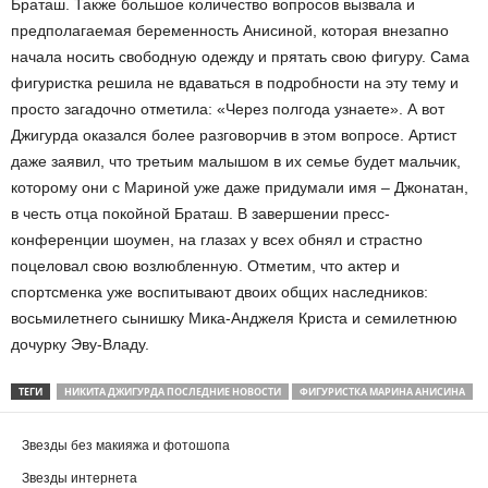
Браташ. Также большое количество вопросов вызвала и
предполагаемая беременность Анисиной, которая внезапно
начала носить свободную одежду и прятать свою фигуру. Сама
фигуристка решила не вдаваться в подробности на эту тему и
просто загадочно отметила: «Через полгода узнаете». А вот
Джигурда оказался более разговорчив в этом вопросе. Артист
даже заявил, что третьим малышом в их семье будет мальчик,
которому они с Мариной уже даже придумали имя – Джонатан,
в честь отца покойной Браташ. В завершении пресс-
конференции шоумен, на глазах у всех обнял и страстно
поцеловал свою возлюбленную. Отметим, что актер и
спортсменка уже воспитывают двоих общих наследников:
восьмилетнего сынишку Мика-Анджеля Криста и семилетнюю
дочурку Эву-Владу.
ТЕГИ
НИКИТА ДЖИГУРДА ПОСЛЕДНИЕ НОВОСТИ
ФИГУРИСТКА МАРИНА АНИСИНА
Звезды без макияжа и фотошопа
Звезды интернета