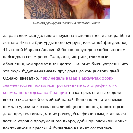
Никита Джигурда и Марина Анисина. Фото
За разводом скандального шоумена исполнителя и актера 56-ти
летнего Никиты Джигурды и его супруги, известной фигуристки,
41-летней Марины Анисиной более полугода с любопытством
наблюдала вся страна. Скандалы, интриги, взаимные
обвинения, компромат и так далее – многие были уверены, что
эти люди будут ненавидеть друг друга до конца своих дней.
Однако, внезапно,
пару недель назад в аккаунтах обоих
знаменитостей появились трогательные фотографии с их
совместного отдыха во Франции
, на которых они выглядели
вполне счастливой семейной парой. Конечно же, эти снимки
немало удивили и взволновали общественность, а некоторые
даже предположили, что их развод был фиктивным, и являлся
частью хорошо продуманного пиара, дабы привлечь внимание
поклонников и прессы. А буквально на днях состоялась