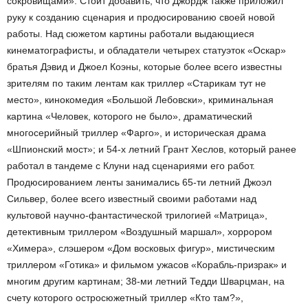
сокровищами». Стоит добавить, что Джордж также приложил
руку к созданию сценария и продюсированию своей новой
работы. Над сюжетом картины работали выдающиеся
кинематографисты, и обладатели четырех статуэток «Оскар»
братья Дэвид и Джоел Коэны, которые более всего известны
зрителям по таким лентам как триллер «Старикам тут не
место», кинокомедия «Большой Лебовски», криминальная
картина «Человек, которого не было», драматический
многосерийный триллер «Фарго», и историческая драма
«Шпионский мост»; и 54-х летний Грант Хеслов, который ранее
работал в тандеме с Клуни над сценариями его работ.
Продюсированием ленты занимались 65-ти летний Джоэл
Сильвер, более всего известный своими работами над
культовой научно-фантастической трилогией «Матрица»,
детективным триллером «Воздушный маршал», хоррором
«Химера», слэшером «Дом восковых фигур», мистическим
триллером «Готика» и фильмом ужасов «Корабль-призрак» и
многим другим картинам; 38-ми летний Тедди Шварцман, на
счету которого остросюжетный триллер «Кто там?»,