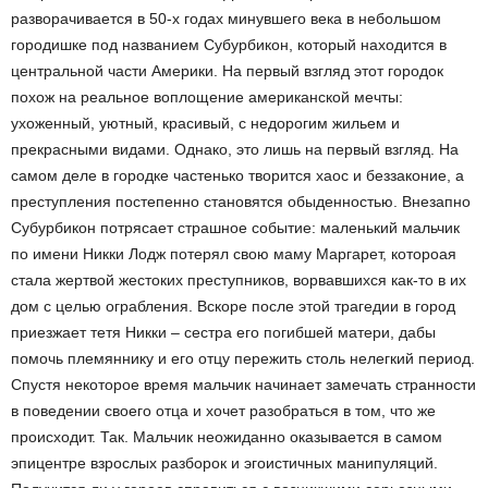
разворачивается в 50-х годах минувшего века в небольшом
городишке под названием Субурбикон, который находится в
центральной части Америки. На первый взгляд этот городок
похож на реальное воплощение американской мечты:
ухоженный, уютный, красивый, с недорогим жильем и
прекрасными видами. Однако, это лишь на первый взгляд. На
самом деле в городке частенько творится хаос и беззаконие, а
преступления постепенно становятся обыденностью. Внезапно
Субурбикон потрясает страшное событие: маленький мальчик
по имени Никки Лодж потерял свою маму Маргарет, котороая
стала жертвой жестоких преступников, ворвавшихся как-то в их
дом с целью ограбления. Вскоре после этой трагедии в город
приезжает тетя Никки – сестра его погибшей матери, дабы
помочь племяннику и его отцу пережить столь нелегкий период.
Спустя некоторое время мальчик начинает замечать странности
в поведении своего отца и хочет разобраться в том, что же
происходит. Так. Мальчик неожиданно оказывается в самом
эпицентре взрослых разборок и эгоистичных манипуляций.