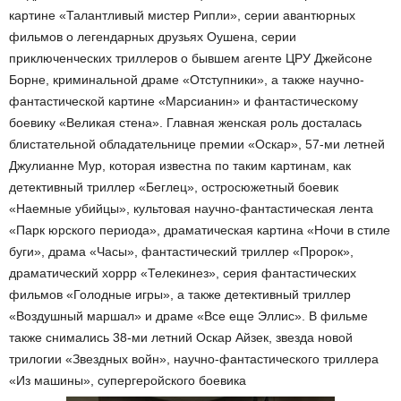
картине «Талантливый мистер Рипли», серии авантюрных
фильмов о легендарных друзьях Оушена, серии
приключенческих триллеров о бывшем агенте ЦРУ Джейсоне
Борне, криминальной драме «Отступники», а также научно-
фантастической картине «Марсианин» и фантастическому
боевику «Великая стена». Главная женская роль досталась
блистательной обладательнице премии «Оскар», 57-ми летней
Джулианне Мур, которая известна по таким картинам, как
детективный триллер «Беглец», остросюжетный боевик
«Наемные убийцы», культовая научно-фантастическая лента
«Парк юрского периода», драматическая картина «Ночи в стиле
буги», драма «Часы», фантастический триллер «Пророк»,
драматический хоррр «Телекинез», серия фантастических
фильмов «Голодные игры», а также детективный триллер
«Воздушный маршал» и драме «Все еще Эллис». В фильме
также снимались 38-ми летний Оскар Айзек, звезда новой
трилогии «Звездных войн», научно-фантастического триллера
«Из машины», супергеройского боевика