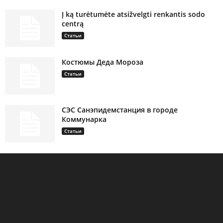
Į ką turėtumėte atsižvelgti renkantis sodo
centrą
Статьи
Костюмы Деда Мороза
Статьи
СЭС Санэпидемстанция в городе
Коммунарка
Статьи