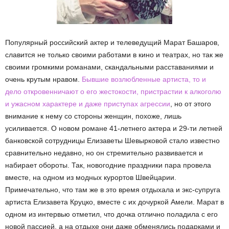
Популярный российский актер и телеведущий Марат Башаров,
славится не только своими работами в кино и театрах, но так же
своими громкими романами, скандальными расставаниями и
очень крутым нравом.
Бывшие возлюбленные артиста, то и
дело откровенничают о его жестокости, пристрастии к алкоголю
и ужасном характере и даже приступах агрессии
, но от этого
внимание к нему со стороны женщин, похоже, лишь
усиливается. О новом романе 41-летнего актера и 29-ти летней
банковской сотрудницы Елизаветы Шевырковой стало известно
сравнительно недавно, но он стремительно развивается и
набирает обороты. Так, новогодние праздники пара провела
вместе, на одном из модных курортов Швейцарии.
Примечательно, что там же в это время отдыхала и экс-супруга
артиста Елизавета Круцко, вместе с их дочуркой Амели. Марат в
одном из интервью отметил, что дочка отлично поладила с его
новой пассией, а на отдыхе они даже обменялись подарками и