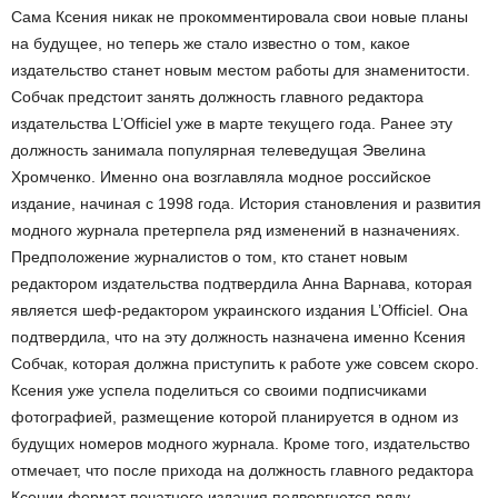
Сама Ксения никак не прокомментировала свои новые планы
на будущее, но теперь же стало известно о том, какое
издательство станет новым местом работы для знаменитости.
Собчак предстоит занять должность главного редактора
издательства L’Officiel уже в марте текущего года. Ранее эту
должность занимала популярная телеведущая Эвелина
Хромченко. Именно она возглавляла модное российское
издание, начиная с 1998 года. История становления и развития
модного журнала претерпела ряд изменений в назначениях.
Предположение журналистов о том, кто станет новым
редактором издательства подтвердила Анна Варнава, которая
является шеф-редактором украинского издания L’Officiel. Она
подтвердила, что на эту должность назначена именно Ксения
Собчак, которая должна приступить к работе уже совсем скоро.
Ксения уже успела поделиться со своими подписчиками
фотографией, размещение которой планируется в одном из
будущих номеров модного журнала. Кроме того, издательство
отмечает, что после прихода на должность главного редактора
Ксении формат печатного издания подвергнется ряду