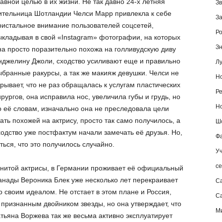
лавной целью в их жизни. Не так давно 24-х летняя
Зв
ительница Шотландии Челси Марр привлекла к себе
За
ристальное внимание пользователей соцсетей,
Ро
ыкладывая в свой «Instagram» фотографии, на которых
Зн
на просто поразительно похожа на голливудскую диву
нджелину Джоли, сходство усиливают еще и правильно
Лу
ыбранные ракурсы, а так же макияж девушки. Челси не
Но
крывает, что не раз обращалась к услугам пластических
Ре
ирургов, она исправила нос, увеличила губы и грудь, но
Но
о её словам, изначально она не преследовала цели
тать похожей на актрису, просто так само получилось, а
Шо
ходство уже постфактум начали замечать её друзья. Но,
Фа
ься, что это получилось случайно.
Уч
се
енитой актрисы, в Германии проживает её официальный
нады Вероника Блек уже несколько лет перекраивает
С
о своим идеалом. Не отстает в этом плане и Россия,
Са
признанным двойником звезды, но она утверждает, что
М
тьяна Воржева так же весьма активно эксплуатирует