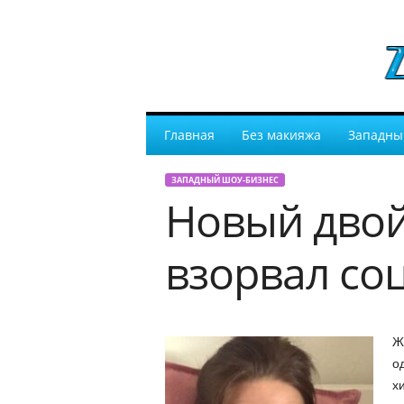
Главная
Без макияжа
Западны
ЗАПАДНЫЙ ШОУ-БИЗНЕС
Новый дво
взорвал со
Ж
о
х