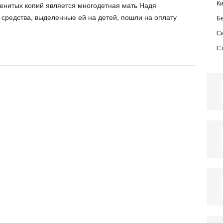
К
менитых копий является многодетная мать Надя
 средства, выделенные ей на детей, пошли на оплату
Б
С
С