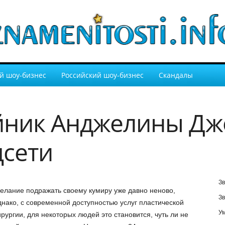
й шоу-бизнес
Российский шоу-бизнес
Скандалы
йник Анджелины Дж
цсети
Зв
елание подражать своему кумиру уже давно неново,
Зв
днако, с современной доступностью услуг пластической
У
ирургии, для некоторых людей это становится, чуть ли не