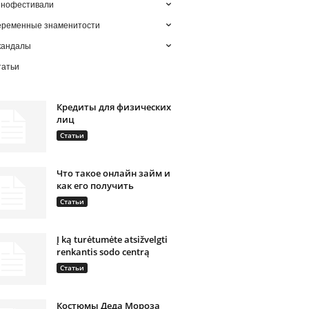
инофестивали
еременные знаменитости
кандалы
татьи
Кредиты для физических
лиц
Статьи
Что такое онлайн займ и
как его получить
Статьи
Į ką turėtumėte atsižvelgti
renkantis sodo centrą
Статьи
Костюмы Деда Мороза