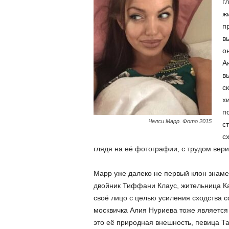
г
ж
п
в
о
А
в
с
х
п
Челси Марр. Фото 2015
с
с
глядя на её фотографии, с трудом верит
Марр уже далеко не первый клон знам
двойник Тиффани Клаус, жительница Ка
своё лицо с целью усиления сходства с
москвичка Алия Нуриева тоже является 
это её природная внешность, певица Та