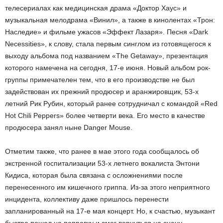
телесериалах как медицинская драма «Доктор Хаус» и
музыкальная мелодрама «Винил», а также в кинолентах «Трон:
Наследие» и фильме ужасов «Эффект Лазаря». Песня «Dark
Necessities», к слову, стала первым синглом из готовящегося к
выходу альбома под названием «The Getaway», презентация
которого намечена на сегодня, 17-е июня. Новый альбом рок-
группы примечателен тем, что в его производстве не был
задействован их прежний продюсер и аранжировщик, 53-х
летний Рик Рубин, который ранее сотрудничал с командой «Red
Hot Chili Peppers» более четверти века. Его место в качестве
продюсера занял ныне Danger Mouse.
Отметим также, что ранее в мае этого года сообщалось об
экстренной госпитализации 53-х летнего вокалиста Энтони
Кидиса, которая была связана с осложнениями после
перенесенного им кишечного гриппа. Из-за этого неприятного
инцидента, коллективу даже пришлось перенести
запланированный на 17-е мая концерт. Но, к счастью, музыкант