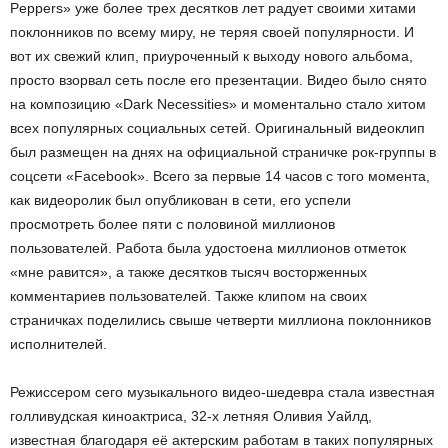
Peppers» уже более трех десятков лет радует своими хитами
поклонников по всему миру, не теряя своей популярности. И
вот их свежий клип, приуроченный к выходу нового альбома,
просто взорвал сеть после его презентации. Видео было снято
на композицию «Dark Necessities» и моментально стало хитом
всех популярных социальных сетей. Оригинальный видеоклип
был размещен на днях на официальной страничке рок-группы в
соцсети «Facebook». Всего за первые 14 часов с того момента,
как видеоролик был опубликован в сети, его успели
просмотреть более пяти с половиной миллионов
пользователей. Работа была удостоена миллионов отметок
«мне равится», а также десятков тысяч восторженных
комментариев пользователей. Также клипом на своих
страничках поделились свыше четверти миллиона поклонников
исполнителей.
Режиссером сего музыкального видео-шедевра стала известная
голливудская киноактриса, 32-х летняя Оливия Уайлд,
известная благодаря её актерским работам в таких популярных