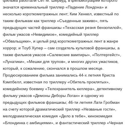
фильма работали Сет М. Шервуд, в фильмографии которого
значатся криминальный триллер «Падение Лондона» и
несколько короткометражных лент; Ким Хенкел, известный по
таким фильмам как триллер «Съеденные заживо», пять
предыдущих частей франшизы «Техасская резня бензопилой»,
фильм ужасов «Невидимое», комедийный триллер
«Обвальщики», и целый ряд короткометражных лент в жанре
хоррор; и Тоуб Хупер – сам создатель культовой франшизы, а
также фильмов ужасов «Салемские вампиры», «Полтергейст»,
«Лунатики», «Мешки для трупов», и многих других ужастиков,
который, к сожалению, скончался в прошлом месяце.
Продюсированием фильма занимались 44-х летняя Криста
Кэмпбелл, известная по триллеру «Обитель проклятых»,
комедийному боевику «Телохранитель киллера», детективному
фильму ужасов «Демоны Деборы Логан» и одному из
предыдущих фильмов франшизы; 46-ти летняя Лати Гробман
на счету которой драматический триллер «Незваные гости»,
мелодраматическая комедия «Дело в тебе», кинокомедия
«Блондинка с амбициями», и фантастический триллер «Черная