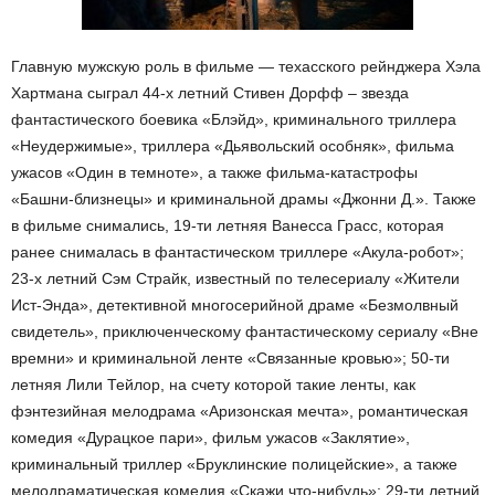
Главную мужскую роль в фильме — техасского рейнджера Хэла
Хартмана сыграл 44-х летний Стивен Дорфф – звезда
фантастического боевика «Блэйд», криминального триллера
«Неудержимые», триллера «Дьявольский особняк», фильма
ужасов «Один в темноте», а также фильма-катастрофы
«Башни-близнецы» и криминальной драмы «Джонни Д.». Также
в фильме снимались, 19-ти летняя Ванесса Грасс, которая
ранее снималась в фантастическом триллере «Акула-робот»;
23-х летний Сэм Страйк, известный по телесериалу «Жители
Ист-Энда», детективной многосерийной драме «Безмолвный
свидетель», приключенческому фантастическому сериалу «Вне
времни» и криминальной ленте «Связанные кровью»; 50-ти
летняя Лили Тейлор, на счету которой такие ленты, как
фэнтезийная мелодрама «Аризонская мечта», романтическая
комедия «Дурацкое пари», фильм ужасов «Заклятие»,
криминальный триллер «Бруклинские полицейские», а также
мелодраматическая комедия «Скажи что-нибудь»; 29-ти летний