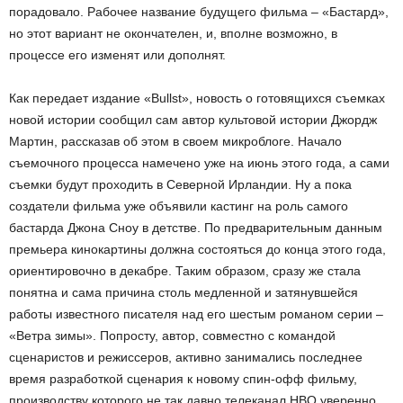
порадовало. Рабочее название будущего фильма – «Бастард»,
но этот вариант не окончателен, и, вполне возможно, в
процессе его изменят или дополнят.
Как передает издание «Bullst», новость о готовящихся съемках
новой истории сообщил сам автор культовой истории Джордж
Мартин, рассказав об этом в своем микроблоге. Начало
съемочного процесса намечено уже на июнь этого года, а сами
съемки будут проходить в Северной Ирландии. Ну а пока
создатели фильма уже объявили кастинг на роль самого
бастарда Джона Сноу в детстве. По предварительным данным
премьера кинокартины должна состояться до конца этого года,
ориентировочно в декабре. Таким образом, сразу же стала
понятна и сама причина столь медленной и затянувшейся
работы известного писателя над его шестым романом серии –
«Ветра зимы». Попросту, автор, совместно с командой
сценаристов и режиссеров, активно занимались последнее
время разработкой сценария к новому спин-офф фильму,
производству которого не так давно телеканал HBO уверенно