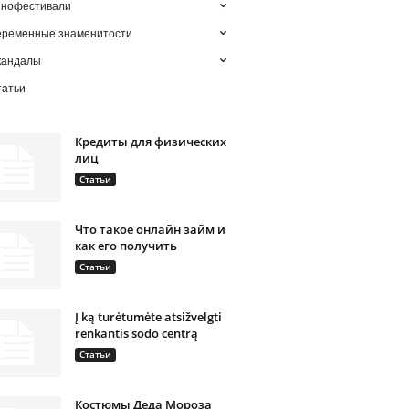
инофестивали
еременные знаменитости
кандалы
татьи
Кредиты для физических
лиц
Статьи
Что такое онлайн займ и
как его получить
Статьи
Į ką turėtumėte atsižvelgti
renkantis sodo centrą
Статьи
Костюмы Деда Мороза