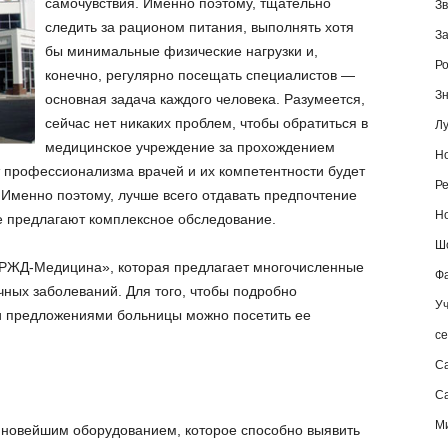
самочувствия. Именно поэтому, тщательно
Зв
следить за рационом питания, выполнять хотя
За
бы минимальные физические нагрузки и,
Ро
конечно, регулярно посещать специалистов —
Зн
основная задача каждого человека. Разумеется,
сейчас нет никаких проблем, чтобы обратиться в
Лу
медицинское учреждение за прохождением
Но
т профессионализма врачей и их компетентности будет
Ре
 Именно поэтому, лучше всего отдавать предпочтение
Но
 предлагают комплексное обследование.
Шо
 «РЖД-Медицина», которая предлагает многочисленные
Фа
чных заболеваний. Для того, чтобы подробно
Уч
 предложениями больницы можно посетить ее
се
С
Са
М
новейшим оборудованием, которое способно выявить