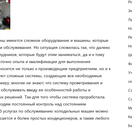
Ро
Зн
Лу
Но
Ре
аны имеется сложное оборудование и машины, которые
Но
и обслуживания. Но ситуация сложилась так, что далеко
удников, которые будут этим заниматься, да и к тому
Шо
таточно опыта и квалификации для выполнения
Фа
носится не только к производящим предприятиям, но и к
Уч
уют сложные системы, создающие все необходимые
се
еру, многие не знают, что систему проветривания и
обслуживать ввиду ее особенностей работы и
С
х решений. Так для того чтобы система проработала
Са
ходим постоянный контроль над состоянием
М
об услугах по обслуживанию холодильных машин можно
К
касается и более простых кондиционеров, а также любого
Б