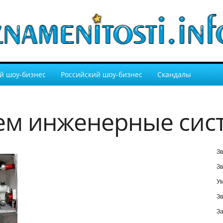
й шоу-бизнес
Российский шоу-бизнес
Скандалы
ем инженерные сис
Зв
Зв
У
Зв
За