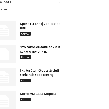
кандалы
татьи
Кредиты для физических
лиц
Статьи
Что такое онлайн займ и
как его получить
Статьи
Į ką turėtumėte atsižvelgti
renkantis sodo centrą
Статьи
Костюмы Деда Мороза
Статьи