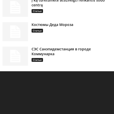
Į ką turėtumėte atsižvelgti renkantis sodo
centrą
Статьи
Костюмы Деда Мороза
Статьи
СЭС Санэпидемстанция в городе
Коммунарка
Статьи