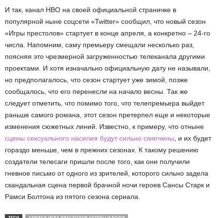
И так, канал НВО на своей официальной страничке в
популярной ныне соцсети «Twitter» сообщил, что новый сезон
«Игры престолов» стартует в конце апреля, а конкретно – 24-го
числа. Напомним, саму премьеру смещали несколько раз,
поясняя это чрезмерной загруженностью телеканала другими
проектами. И хотя изначально официальную дату не называли,
но предполагалось, что сезон стартует уже зимой, позже
сообщалось, что его перенесли на начало весны. Так же
следует отметить, что помимо того, что телепремьера выйдет
раньше самого романа, этот сезон претерпел еще и некоторые
изменения сюжетных линий. Известно, к примеру, что отныне
сцены сексуального насилия будут сильно смягчены
, и их будет
гораздо меньше, чем в прежних сезонах. К такому решению
создатели телесаги пришли после того, как они получили
гневное письмо от одного из зрителей, которого сильно задела
скандальная сцена первой брачной ночи героев Сансы Старк и
Рамси Болтона из пятого сезона сериала.
ТЕГИ
СЕРИАЛ ИГРА ПРЕСТОЛОВ АКТЕРЫ И РОЛИ