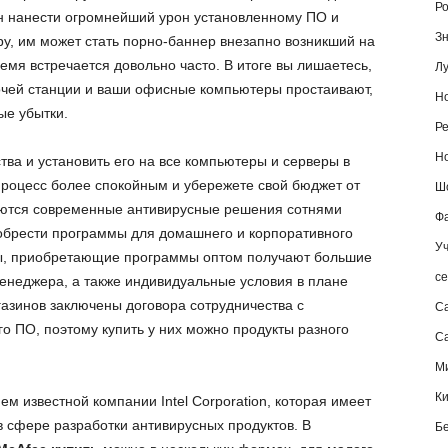
Ро
н нанести огромнейший урон установленному ПО и
Зн
у, им может стать порно-баннер внезапно возникший на
емя встречается довольно часто. В итоге вы лишаетесь,
Лу
очей станции и ваши офисные компьютеры простаивают,
Но
ые убытки.
Ре
Но
тва и установить его на все компьютеры и серверы в
процесс более спокойным и убережете свой бюджет от
Шо
яются современные антивирусные решения сотнями
Фа
обрести программы для домашнего и корпоративного
Уч
ы, приобретающие программы оптом получают большие
се
менеджера, а также индивидуальные условия в плане
газинов заключены договора сотрудничества с
С
о ПО, поэтому купить у них можно продукты разного
Са
М
К
м известной компании Intel Corporation, которая имеет
 сфере разработки антивирусных продуктов. В
Б