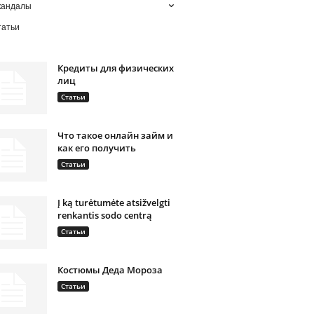
кандалы
татьи
Кредиты для физических
лиц
Статьи
Что такое онлайн займ и
как его получить
Статьи
Į ką turėtumėte atsižvelgti
renkantis sodo centrą
Статьи
Костюмы Деда Мороза
Статьи