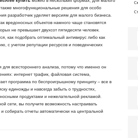
McAfee купить
можно в нескольких формах, для малого
С
а также многофункциональные решения для особо
С
ия разработчик уделяет версиям для малого бизнеса.
так вредоносных объектов намного чаще становятся
орых не превышает двухсот пятидесяти человек.
я, как подобрать оптимальный антивирус либо как
ю, с учетом репутации ресурсов и поведенческих
я для всестороннего анализа, потому что именно он
ениях: интернет трафик, файловая система,
отает программа по беспроигрышному принципу – все в
ску единожды и навсегда забыть о трудностях,
оносными продуктами и нежелательной рекламой.
ной сети, вы получите возможность настраивать
 и собирать отчеты автоматически на центральной