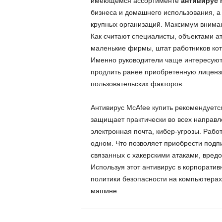
имеющемся ассортименте
антивирус 
бизнеса и домашнего использования, 
крупных организаций. Максимум вниман
Как считают специалисты, объектами а
маленькие фирмы, штат работников кот
Именно руководители чаще интересуютс
продлить ранее приобретенную лицензи
пользовательских факторов.
Антивирус McAfee купить рекомендуетс
защищает практически во всех направл
электронная почта, кибер-угрозы. Раб
одном. Что позволяет приобрести подпи
связанных с хакерскими атаками, вред
Используя этот антивирус в корпоратив
политики безопасности на компьютерах
машине.