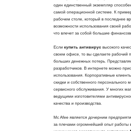
один единственный экземпляр способе
самой операционной системе. К пример
рабочем столе, который в последнее вр
возможности использования своей раб
что влечет за собой большие финансов
Если
купить антивирус
высокого качес
своем офисе, то вы сделаете рабочий 
больших денежных потерь. Представл
разработчиков. В интернете можно при
использования. Корпоративные клиент
скидки и собственного персонального 
сервисного обслуживания. У многих ма
ведущими изготовителями антивирусног
качества и производства.
Mc Afee является дочерним предприятие
за плечами огромнейший опыт работы в