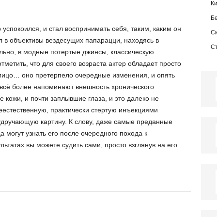
К
Б
 успокоился, и стал воспринимать себя, таким, каким он
С
ал в объективы вездесущих папарацци, находясь в
С
льно, в модные потертые джинсы, классическую
тметить, что для своего возраста актер обладает просто
лицо… оно претерпело очередные изменения, и опять
ы всё более напоминают внешность хронического
е кожи, и почти заплывшие глаза, и это далеко не
неестественную, практически стертую инъекциями
 удручающую картину. К слову, даже самые преданные
а могут узнать его после очередного похода к
льтатах вы можете судить сами, просто взглянув на его