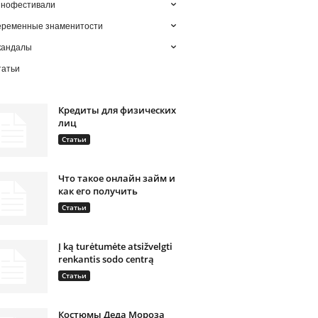
инофестивали
еременные знаменитости
кандалы
татьи
Кредиты для физических
лиц
Статьи
Что такое онлайн займ и
как его получить
Статьи
Į ką turėtumėte atsižvelgti
renkantis sodo centrą
Статьи
Костюмы Деда Мороза