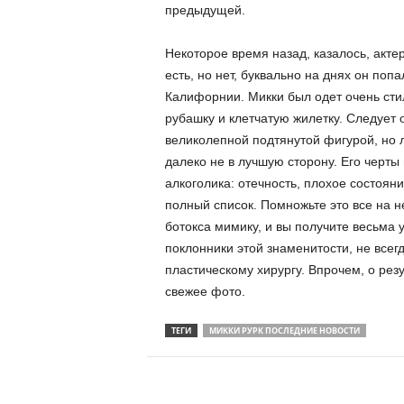
предыдущей.
Некоторое время назад, казалось, актер
есть, но нет, буквально на днях он поп
Калифорнии. Микки был одет очень сти
рубашку и клетчатую жилетку. Следует о
великолепной подтянутой фигурой, но 
далеко не в лучшую сторону. Его черт
алкоголика: отечность, плохое состояни
полный список. Помножьте это все на 
ботокса мимику, и вы получите весьма
поклонники этой знаменитости, не всегд
пластическому хирургу. Впрочем, о резу
свежее фото.
ТЕГИ
МИККИ РУРК ПОСЛЕДНИЕ НОВОСТИ