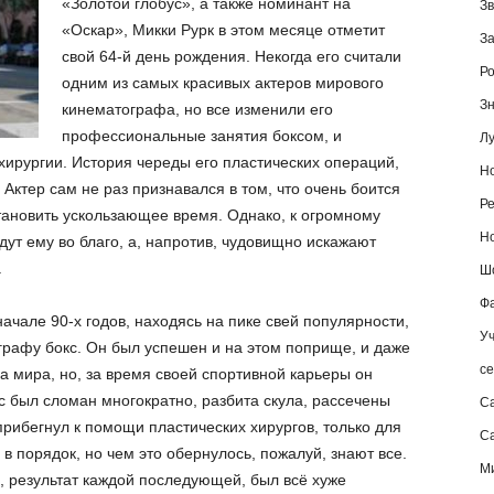
«Золотой глобус», а также номинант на
Зв
«Оскар», Микки Рурк в этом месяце отметит
За
свой 64-й день рождения. Некогда его считали
Ро
одним из самых красивых актеров мирового
Зн
кинематографа, но все изменили его
профессиональные занятия боксом, и
Лу
 хирургии. История череды его пластических операций,
Но
 Актер сам не раз признавался в том, что очень боится
Ре
становить ускользающее время. Однако, к огромному
Но
дут ему во благо, а, напротив, чудовищно искажают
.
Шо
Фа
начале 90-х годов, находясь на пике свей популярности,
Уч
рафу бокс. Он был успешен и на этом поприще, и даже
се
а мира, но, за время своей спортивной карьеры он
с был сломан многократно, разбита скула, рассечены
С
прибегнул к помощи пластических хирургов, только для
Са
 в порядок, но чем это обернулось, пожалуй, знают все.
М
, результат каждой последующей, был всё хуже