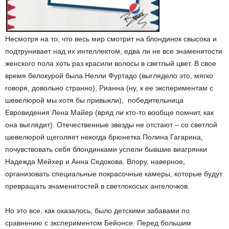
Несмотря на то, что весь мир смотрит на блондинок свысока и
подтрунивает над их интеллектом, едва ли не все знаменитости
женского пола хоть раз красили волосы в светлый цвет. В свое
время белокурой была Нелли Фуртадо (выглядело это, мягко
говоря, довольно странно), Рианна (ну, к ее экспериментам с
шевелюрой мы хотя бы привыкли), победительница
Евровидения Лена Майер (вряд ли кто-то вообще помнит, как
она выглядит). Отечественные звезды не отстают – со светлой
шевелюрой щеголяет некогда брюнетка Полина Гагарина,
почувствовать себя блондинками успели бывшие виагрянки
Надежда Мейхер и Анна Седокова. Впору, наверное,
организовать специальные покрасочные камеры, которые будут
превращать знаменитостей в светлокосых ангелочков.
Но это все, как оказалось, было детскими забавами по
сравнению с экспериментом Бейонсе. Перед большим