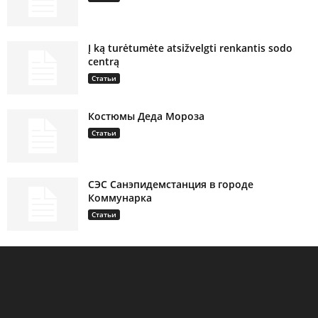
Į ką turėtumėte atsižvelgti renkantis sodo
centrą
Статьи
Костюмы Деда Мороза
Статьи
СЭС Санэпидемстанция в городе
Коммунарка
Статьи