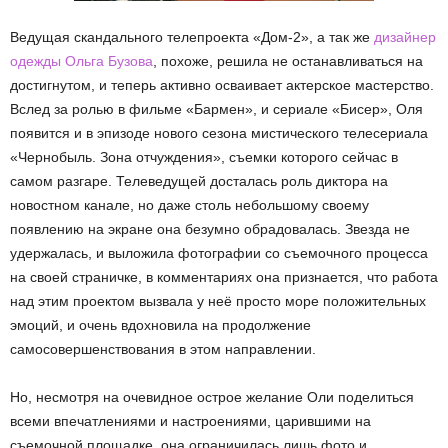
Ведущая скандального телепроекта «Дом-2», а так же
дизайнер
одежды Ольга Бузова
, похоже, решила не останавливаться на
достигнутом, и теперь активно осваивает актерское мастерство.
Вслед за ролью в фильме «Бармен», и сериале «Бисер», Оля
появится и в эпизоде нового сезона мистического телесериала
«Чернобыль. Зона отчуждения», съемки которого сейчас в
самом разгаре. Телеведущей досталась роль диктора на
новостном канале, но даже столь небольшому своему
появлению на экране она безумно обрадовалась. Звезда не
удержалась, и выложила фотографии со съемочного процесса
на своей страничке, в комментариях она признается, что работа
над этим проектом вызвала у неё просто море положительных
эмоций, и очень вдохновила на продолжение
самосовершенствования в этом направлении.
Но, несмотря на очевидное острое желание Оли поделиться
всеми впечатлениями и настроениями, царившими на
съемочной площадке, она ограничилась лишь фото и