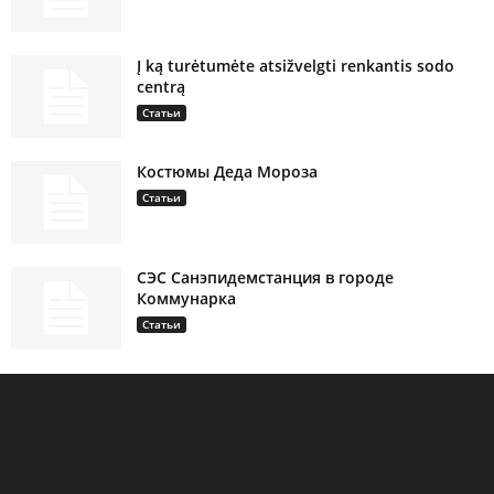
Į ką turėtumėte atsižvelgti renkantis sodo
centrą
Статьи
Костюмы Деда Мороза
Статьи
СЭС Санэпидемстанция в городе
Коммунарка
Статьи