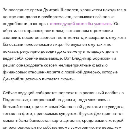
За последнее время Дмитрий Шепелев, хронически находится в
центре скандалов и разбирательств, всплывают всё новые
подробности, о которых
телеведущий хотел бы умолчать
. Он
обратился к правоохранителям, в отчаянном стремлении
заставить несостоявшегося тестя молчать, и сохранить ему хотя
бы остатки человеческого лица. Но внука он ему так и не
показал, регулярно доводит до слез жену и младшую дочь и
ведет себя крайне вызывающе. Вот Владимир Борисович и
решил обнародовать совсем нелицеприятные факты о
финансовых отношениях зятя с покойной дочерью, которые
Дмитрий тщательно пытается скрыть.
Сейчас ведущий собирается переехать в роскошный особняк в
Подмосковье, построенный на деньги, тогда уже тяжело
больной жены, при чем сама Жанна свой дом так и не увидела,
только на фото, приносимых супругом. В руках Дмитрия на тот
момент была банковская карта артистки, средствами с которой
он распоряжался по собственному усмотрению, не перед кем