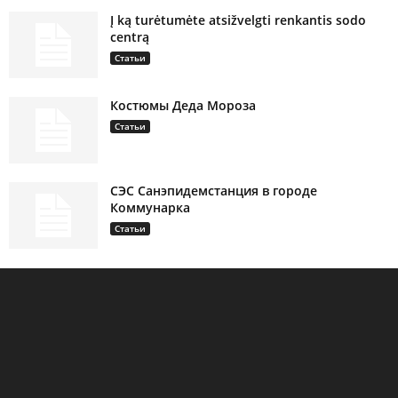
Į ką turėtumėte atsižvelgti renkantis sodo
centrą
Статьи
Костюмы Деда Мороза
Статьи
СЭС Санэпидемстанция в городе
Коммунарка
Статьи