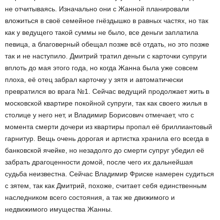
не отчитываясь. Изначально они с Жанной планировали
вложиться в своё семейное гнёздышко в равных частях, но так
как у ведущего такой суммы не было, все деньги заплатила
певица, а благоверный обещал позже всё отдать, но это позже
так и не наступило. Дмитрий тратил деньги с карточки супруги
вплоть до мая этого года, но когда Жанна была уже совсем
плоха, её отец забрал карточку у зятя и автоматически
превратился во врага №1. Сейчас ведущий продолжает жить в
московской квартире покойной супруги, так как своего жилья в
столице у него нет, и Владимир Борисович отмечает, что с
момента смерти дочери из квартиры пропал её бриллиантовый
гарнитур. Вещь очень дорогая и артистка хранила его всегда в
банковской ячейке, но незадолго до смерти супруг убедил её
забрать драгоценности домой, после чего их дальнейшая
судьба неизвестна. Сейчас Владимир Фриске намерен судиться
с зятем, так как Дмитрий, похоже, считает себя единственным
наследником всего состояния, а так же движимого и
недвижимого имущества Жанны.