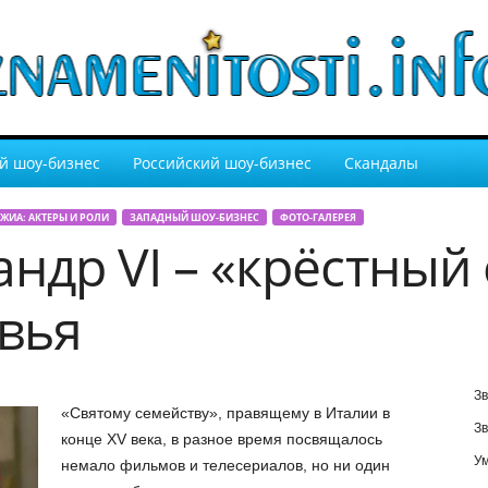
й шоу-бизнес
Российский шоу-бизнес
Скандалы
ЖИА: АКТЕРЫ И РОЛИ
ЗАПАДНЫЙ ШОУ-БИЗНЕС
ФОТО-ГАЛЕРЕЯ
ндр VI – «крёстный
вья
Зв
«Святому семейству», правящему в Италии в
Зв
конце XV века, в разное время посвящалось
У
немало фильмов и телесериалов, но ни один