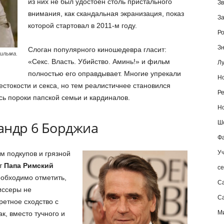
из них не был удостоен столь пристального
Зв
внимания, как скандальная экранизация, показ
За
которой стартовал в 2011-м году.
Ро
Зн
Слоган популярного киношедевра гласит:
фильма.
«Секс. Власть. Убийство. Аминь!» и фильм
Лу
полностью его оправдывает. Многие упрекали
Но
естокости и секса, но тем реалистичнее становился
Ре
ь пороки папской семьи и кардиналов.
Но
андр 6 Борджиа
Шо
Фа
Уч
ем подкупов и грязной
ит
Папа Римский
се
необходимо отметить,
С
иссеры не
Са
ретное сходство с
М
к, вместо тучного и