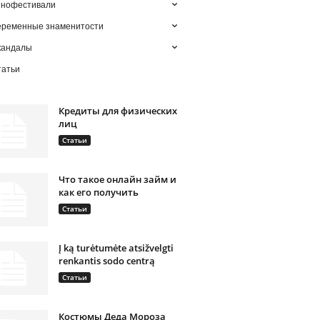
инофестивали
еременные знаменитости
кандалы
татьи
Кредиты для физических
лиц
Статьи
Что такое онлайн займ и
как его получить
Статьи
Į ką turėtumėte atsižvelgti
renkantis sodo centrą
Статьи
Костюмы Деда Мороза