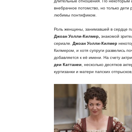
длительные отношения. По некоторым 
внебрачное потомство, но только дети
любимы понтификом.
Роль женщины, занимавшей в сердце па
Джоан Уолли-Килмер,
знакомой зрите
сериале.
Джоан Уолли-Килмер
некото
Килмером, и хотя супруги развелись по
добавляется к её имени. На счету актр
деи Каттанеи
, несколько десятков акт
куртизанки и матери папских отпрысков