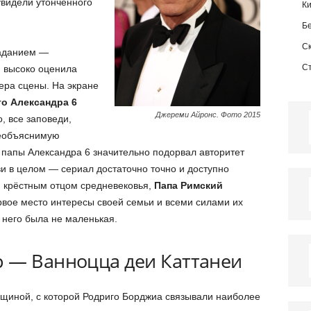
увидели утонченного
К
Б
С
паданием —
С
 высоко оценила
ера сцены. На экране
о Александра 6
Джереми Айронс. Фото 2015
о, все заповеди,
необъяснимую
папы Александра 6 значительно подорвал авторитет
ви в целом — сериал достаточно точно и доступно
я крёстным отцом средневековья,
Папа Римский
вое место интересы своей семьи и всеми силами их
у него была не маленькая.
 — Ванноцца деи Каттанеи
щиной, с которой Родриго Борджиа связывали наиболее