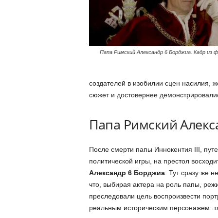
Папа Римский Александр 6 Борджиа. Кадр из 
создателей в изобилии сцен насилия, ж
сюжет и достовернее демонстрировалис
Папа Римский Алекс
После смерти папы Иннокентия III, пут
политической игры, на престол восход
Александр 6 Борджиа
. Тут сразу же 
что, выбирая актера на роль папы, реж
преследовали цель воспроизвести порт
реальным историческим персонажем: та