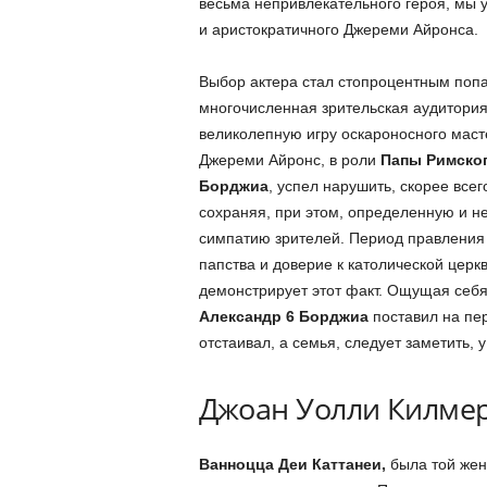
весьма непривлекательного героя, мы 
и аристократичного Джереми Айронса.
Выбор актера стал стопроцентным по
многочисленная зрительская аудитория
великолепную игру оскароносного маст
Джереми Айронс, в роли
Папы Римског
Борджиа
, успел нарушить, скорее всег
сохраняя, при этом, определенную и 
симпатию зрителей. Период правления 
папства и доверие к католической церк
демонстрирует этот факт. Ощущая себ
Александр 6 Борджиа
поставил на пер
отстаивал, а семья, следует заметить, 
Джоан Уолли Килмер
Ванноцца Деи Каттанеи,
была той жен