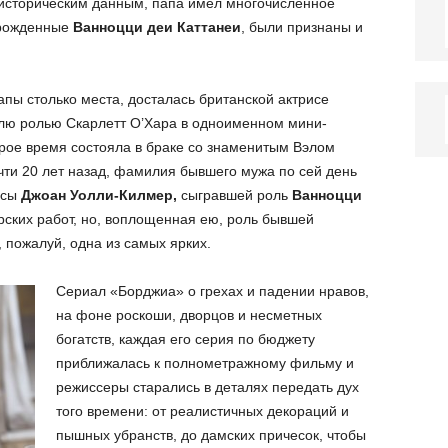
историческим данным, папа имел многочисленное
 рожденные
Ванноцци деи Каттанеи
, были признаны и
пы столько места, досталась британской актрисе
лю ролью Скарлетт О’Хара в одноименном мини-
рое время состояла в браке со знаменитым Вэлом
чти 20 лет назад, фамилия бывшего мужа по сей день
исы
Джоан Уолли-Килмер,
сыгравшей роль
Ванноцци
ерских работ, но, воплощенная ею, роль бывшей
, пожалуй, одна из самых ярких.
Сериал «Борджиа» о грехах и падении нравов,
на фоне роскоши, дворцов и несметных
богатств, каждая его серия по бюджету
приближалась к полнометражному фильму и
режиссеры старались в деталях передать дух
того времени: от реалистичных декораций и
пышных убранств, до дамских причесок, чтобы