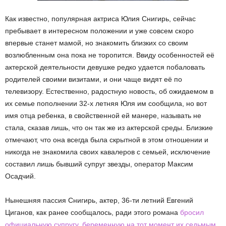
Как известно, популярная актриса Юлия Снигирь, сейчас
пребывает в интересном положении и уже совсем скоро
впервые станет мамой, но знакомить близких со своим
возлюбленным она пока не торопится. Ввиду особенностей её
актерской деятельности девушке редко удается побаловать
родителей своими визитами, и они чаще видят её по
телевизору. Естественно, радостную новость, об ожидаемом в
их семье пополнении 32-х летняя Юля им сообщила, но вот
имя отца ребенка, в свойственной ей манере, называть не
стала, сказав лишь, что он так же из актерской среды. Близкие
отмечают, что она всегда была скрытной в этом отношении и
никогда не знакомила своих кавалеров с семьей, исключение
составил лишь бывший супруг звезды, оператор Максим
Осадчий.
Нынешняя пассия Снигирь, актер, 36-ти летний Евгений
Циганов, как ранее сообщалось, ради этого романа
бросил
официальную супругу, беременную на тот момент их седьмым