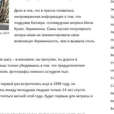
Ро
Зн
Дело в том, что в прессе появилась
непроверенная информация о том, что
Лу
подружка Катчера, голливудская актриса Мила
Но
Кунис, беременна. Сама пассия популярного
Ре
о 2014
актера никак не комментировала свою
Но
возможную беременность, чем и вызвала столь
Шо
Фа
 шагу – в магазине, на прогулке, по дороге в
Уч
ишь только убедившись в том, что тридцатилетняя
се
ении, фотографы немного остудили пыл.
С
первый раз встретились еще в 1998 году, но
Са
ись между молодыми людьми только 14 лет спустя.
М
ояться весной этой года, будет первым для актрисы и
К
Б