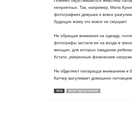
Помимо округлившегося животика папар
неприятных. Так, например, Мила Куни
фотографиях девушка и вовсе разгулива
будущую маму это вовсе не смущает.
Не обращая внимания на одежду, голли
фотографы застали ее на входе в трена
женщин, для которых ожидание ребенка
Кстати, умеренные физические нагрузк
Не обделяют папарацци вниманием и бу
Катчер выгуливает домашних питомцем
ТЕГИ
АКТЕР ЭШТОН КАТЧЕР