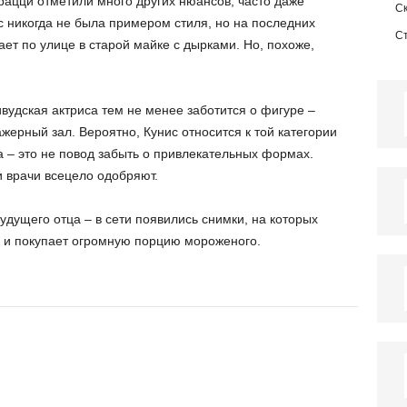
ацци отметили много других нюансов, часто даже
С
с никогда не была примером стиля, но на последних
С
ет по улице в старой майке с дырками. Но, похоже,
вудская актриса тем не менее заботится о фигуре –
жерный зал. Вероятно, Кунис относится к той категории
 – это не повод забыть о привлекательных формах.
и врачи всецело одобряют.
дущего отца – в сети появились снимки, на которых
 и покупает огромную порцию мороженого.