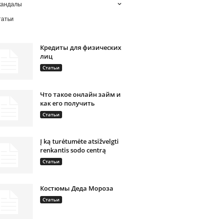
кандалы
татьи
Кредиты для физических
лиц
Статьи
Что такое онлайн займ и
как его получить
Статьи
Į ką turėtumėte atsižvelgti
renkantis sodo centrą
Статьи
Костюмы Деда Мороза
Статьи