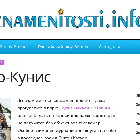
й шоу-бизнес
Российский шоу-бизнес
Скандалы
И
р-Кунис
Зв
Звездам живется совсем не просто – даже
Зв
прогуляться в парке,
купить мужские стринги
У
или пообедать на летней площадке кафетерия
не получится без объективов телекамер.
Зв
Особое внимание журналистов ощутил на себе
За
в последнее время Эштон Катчер.