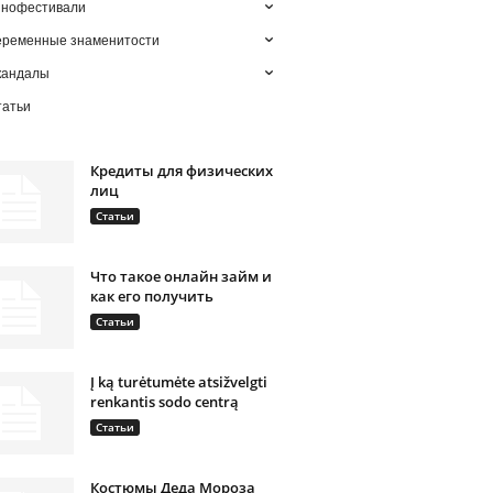
инофестивали
еременные знаменитости
кандалы
татьи
Кредиты для физических
лиц
Статьи
Что такое онлайн займ и
как его получить
Статьи
Į ką turėtumėte atsižvelgti
renkantis sodo centrą
Статьи
Костюмы Деда Мороза