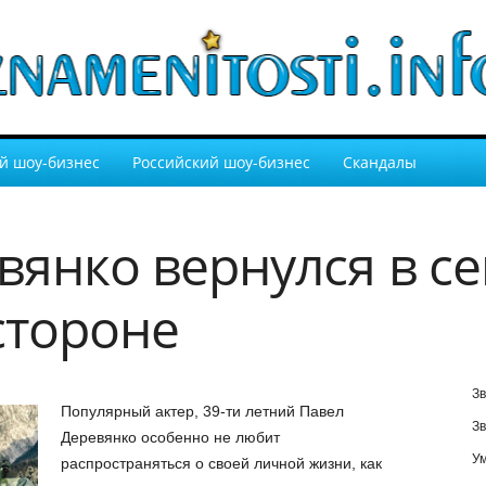
й шоу-бизнес
Российский шоу-бизнес
Скандалы
вянко вернулся в с
стороне
Зв
Популярный актер, 39-ти летний Павел
Зв
Деревянко особенно не любит
У
распространяться о своей личной жизни, как