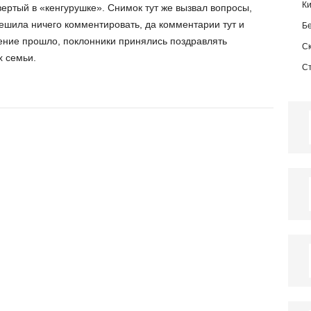
К
ертый в «кенгурушке». Снимок тут же вызвал вопросы,
ешила ничего комментировать, да комментарии тут и
Б
ление прошло, поклонники принялись поздравлять
С
х семьи.
С