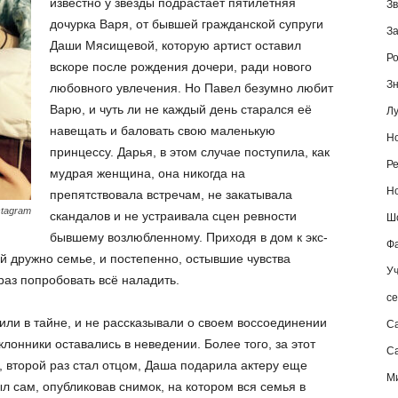
известно у звезды подрастает пятилетняя
Зв
дочурка Варя, от бывшей гражданской супруги
За
Даши Мясищевой, которую артист оставил
Ро
вскоре после рождения дочери, ради нового
Зн
любовного увлечения. Но Павел безумно любит
Варю, и чуть ли не каждый день старался её
Лу
навещать и баловать свою маленькую
Но
принцессу. Дарья, в этом случае поступила, как
Ре
мудрая женщина, она никогда на
Но
препятствовала встречам, не закатывала
stagram
скандалов и не устраивала сцен ревности
Шо
бывшему возлюбленному. Приходя в дом к экс-
Фа
ей дружно семье, и постепенно, остывшие чувства
Уч
раз попробовать всё наладить.
се
или в тайне, и не рассказывали о своем воссоединении
С
клонники оставались в неведении. Более того, за этот
Са
, второй раз стал отцом, Даша подарила актеру еще
М
ыл сам, опубликовав снимок, на котором вся семья в