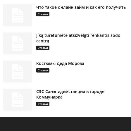
Что такое онлайн займ и как его получить
Статьи
Į ką turėtumėte atsižvelgti renkantis sodo
centrą
Статьи
Костюмы Деда Мороза
Статьи
СЭС Санэпидемстанция в городе
Коммунарка
Статьи