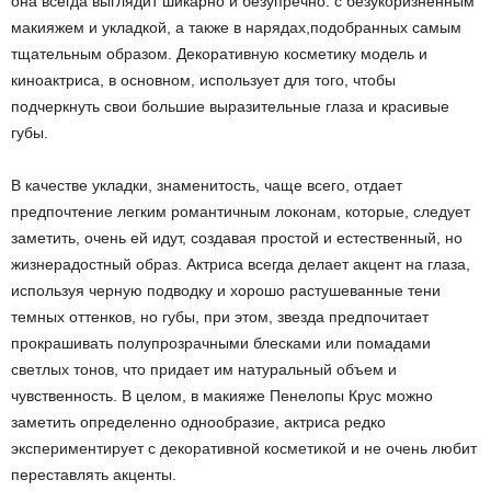
она всегда выглядит шикарно и безупречно: с безукоризненным
макияжем и укладкой, а также в нарядах,подобранных самым
тщательным образом. Декоративную косметику модель и
киноактриса, в основном, использует для того, чтобы
подчеркнуть свои большие выразительные глаза и красивые
губы.
В качестве укладки, знаменитость, чаще всего, отдает
предпочтение легким романтичным локонам, которые, следует
заметить, очень ей идут, создавая простой и естественный, но
жизнерадостный образ. Актриса всегда делает акцент на глаза,
используя черную подводку и хорошо растушеванные тени
темных оттенков, но губы, при этом, звезда предпочитает
прокрашивать полупрозрачными блесками или помадами
светлых тонов, что придает им натуральный объем и
чувственность. В целом, в макияже Пенелопы Крус можно
заметить определенно однообразие, актриса редко
экспериментирует с декоративной косметикой и не очень любит
переставлять акценты.