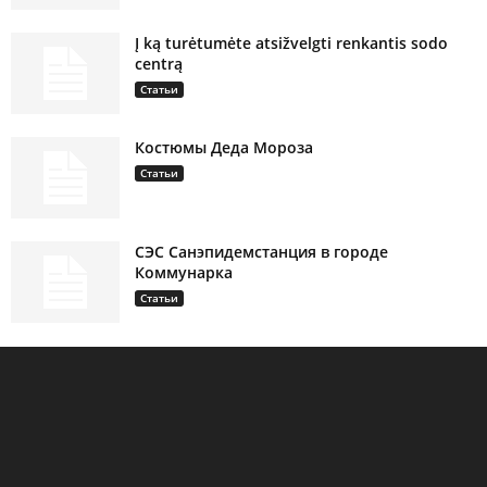
Į ką turėtumėte atsižvelgti renkantis sodo
centrą
Статьи
Костюмы Деда Мороза
Статьи
СЭС Санэпидемстанция в городе
Коммунарка
Статьи