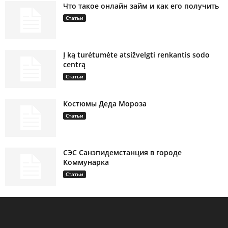
Что такое онлайн займ и как его получить
Статьи
Į ką turėtumėte atsižvelgti renkantis sodo
centrą
Статьи
Костюмы Деда Мороза
Статьи
СЭС Санэпидемстанция в городе
Коммунарка
Статьи