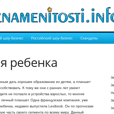
й шоу-бизнес
Российский шоу-бизнес
Скандалы
я ребенка
Зв
жным дать хорошее образование их детям, а планшет
Зв
обствовать. К тому же они с ранних лет умеют
У
дитя не ползало в устройства взрослых, то многие
у личный планшет. Одна французская компания, уже
Зв
ебенка, недавно выпустила Lexibook. Он по прогнозам
За
ую часть своего сегмента по всему миру. Данный