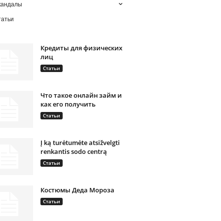
кандалы
татьи
Кредиты для физических
лиц
Статьи
Что такое онлайн займ и
как его получить
Статьи
Į ką turėtumėte atsižvelgti
renkantis sodo centrą
Статьи
Костюмы Деда Мороза
Статьи