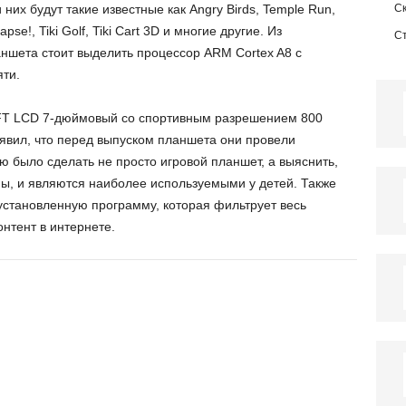
их будут такие известные как Angry Birds, Temple Run,
С
lapse!, Tiki Golf, Tiki Cart 3D и многие другие. Из
С
аншета стоит выделить процессор ARM Cortex A8 с
яти.
FT LCD 7-дюймовый со спортивным разрешением 800
аявил, что перед выпуском планшета они провели
 было сделать не просто игровой планшет, а выяснить,
ны, и являются наиболее используемыми у детей. Также
становленную программу, которая фильтрует весь
нтент в интернете.