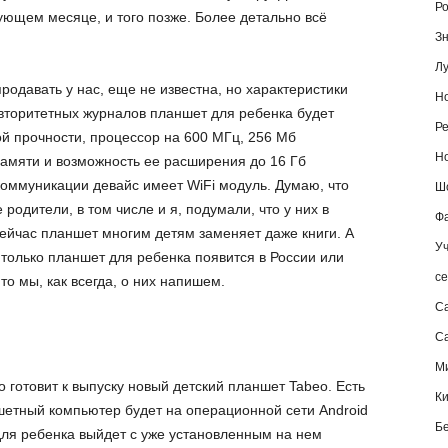
Ро
ующем месяце, и того позже. Более детально всё
Зн
Лу
продавать у нас, еще не известна, но характеристики
Но
вторитетных журналов планшет для ребенка будет
Ре
 прочности, процессор на 600 МГц, 256 Мб
Но
памяти и возможность ее расширения до 16 Гб
коммуникации девайс имеет WiFi модуль. Думаю, что
Шо
родители, в том числе и я, подумали, что у них в
Фа
сейчас планшет многим детям заменяет даже книги. А
Уч
к только планшет для ребенка появится в России или
се
то мы, как всегда, о них напишем.
С
Са
М
о готовит к выпуску новый детский планшет Tabeo. Есть
К
етный компьютер будет на операционной сети Android
Б
для ребенка выйдет с уже установленным на нем