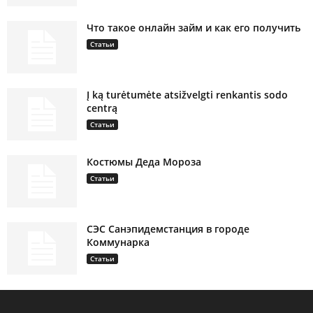
Что такое онлайн займ и как его получить
Статьи
Į ką turėtumėte atsižvelgti renkantis sodo
centrą
Статьи
Костюмы Деда Мороза
Статьи
СЭС Санэпидемстанция в городе
Коммунарка
Статьи