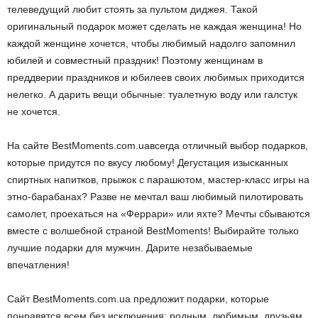
телеведущий любит стоять за пультом диджея. Такой
оригинальный подарок может сделать не каждая женщина! Но
каждой женщине хочется, чтобы любимый надолго запомнил
юбилей и совместный праздник! Поэтому женщинам в
преддверии праздников и юбилеев своих любимых приходится
нелегко. А дарить вещи обычные: туалетную воду или галстук
не хочется.
На сайте BestMoments.com.uaвсегда отличный выбор подарков,
которые придутся по вкусу любому! Дегустация изысканных
спиртных напитков, прыжок с парашютом, мастер-класс игры на
этно-барабанах? Разве не мечтал ваш любимый пилотировать
самолет, проехаться на «Феррари» или яхте? Мечты сбываются
вместе с волшебной страной BestMoments! Выбирайте только
лучшие подарки для мужчин. Дарите незабываемые
впечатления!
Сайт BestMoments.com.ua предложит подарки, которые
понравятся всем без исключения: родным, любимым, друзьям,