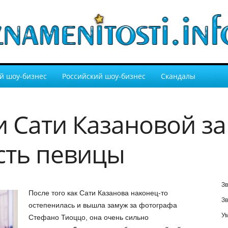
й шоу-бизнес
Российский шоу-бизнес
Скандалы
 Сати Казановой з
сть певицы
Зв
После того как Сати Казанова наконец-то
Зв
остепенилась и вышла замуж за фотографа
У
Стефано Тиоццо, она очень сильно