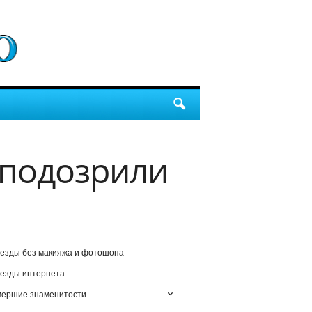
аподозрили
езды без макияжа и фотошопа
езды интернета
мершие знаменитости