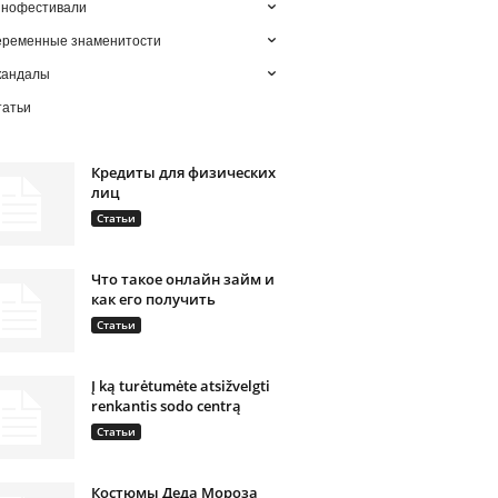
инофестивали
еременные знаменитости
кандалы
татьи
Кредиты для физических
лиц
Статьи
Что такое онлайн займ и
как его получить
Статьи
Į ką turėtumėte atsižvelgti
renkantis sodo centrą
Статьи
Костюмы Деда Мороза