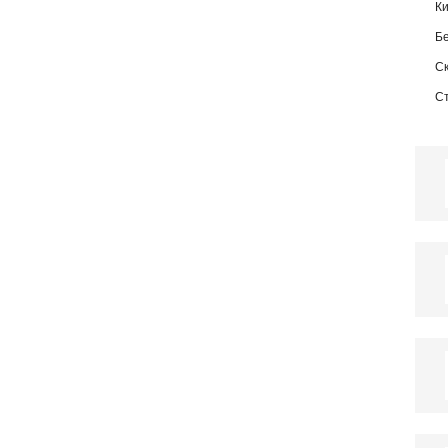
К
Б
С
С