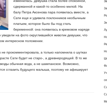
изменилась. Девушка стала более спокойной,
Зв
сдержанной и какой-то особенно милой. На
За
балу Петра Аксенова пара появилась вместе, а
Ро
Сати еще и удивила поклонников необычным
Зн
платьем, которое было бы под стать
беременной: она появилась в кремовом наряде
Лу
 увидели на фото округлившийся животик девушки, что
Но
ном интересном положении.
Ре
Но
к не прокомментировала, а только напомнила о шутках
зрасте Сати будет не старо-, а древнеродящей. В то же
Шо
звезды обычная вода, а не шампанское. Возможно,
Фа
ится сглазить будущего малыша, поэтому не афиширует
Уч
се
С
Са
М