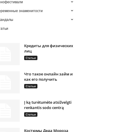
инофестивали
еременные знаменитости
кандалы
татьи
Кредиты для физических
лиц
Статьи
Что такое онлайн займ и
как его получить
Статьи
Į ką turėtumėte atsižvelgti
renkantis sodo centrą
Статьи
Костюмы Деда Мороза