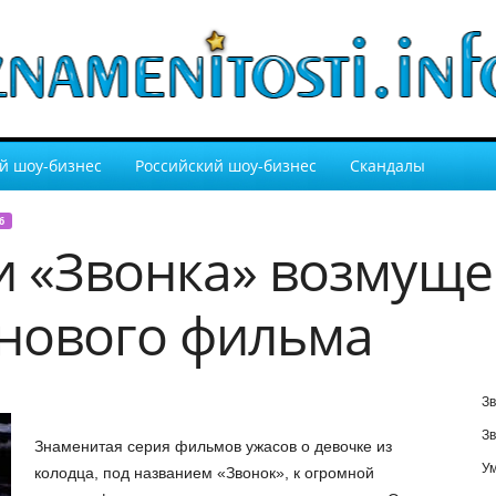
й шоу-бизнес
Российский шоу-бизнес
Скандалы
6
и «Звонка» возмущ
нового фильма
Зв
Зв
Знаменитая серия фильмов ужасов о девочке из
У
колодца, под названием «Звонок», к огромной