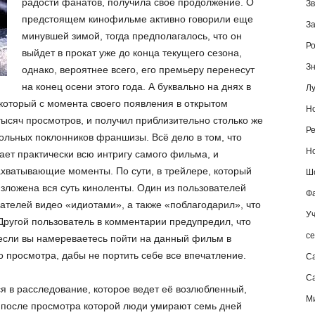
радости фанатов, получила свое продолжение. О
Зв
предстоящем кинофильме активно говорили еще
За
минувшей зимой, тогда предполагалось, что он
Ро
выйдет в прокат уже до конца текущего сезона,
Зн
однако, вероятнее всего, его премьеру перенесут
на конец осени этого года. А буквально на днях в
Лу
который с момента своего появления в открытом
Но
тысяч просмотров, и получил приблизительно столько же
Ре
ольных поклонников франшизы. Всё дело в том, что
Но
ает практически всю интригу самого фильма, и
хватывающие моменты. По сути, в трейлере, который
Шо
изложена вся суть киноленты. Один из пользователей
Фа
ателей видео «идиотами», а также «поблагодарил», что
Уч
ругой пользователь в комментарии предупредил, что
се
 если вы намереваетесь пойти на данный фильм в
го просмотра, дабы не портить себе все впечатление.
С
Са
я в расследование, которое ведет её возлюбленный,
М
, после просмотра которой люди умирают семь дней