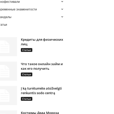
инофестивали
еременные знаменитости
кандалы
татьи
Кредиты для физических
лиц
Статьи
Что такое онлайн займ и
как его получить
Статьи
Į ką turėtumėte atsižvelgti
renkantis sodo centrą
Статьи
Костюмы Деда Мороза