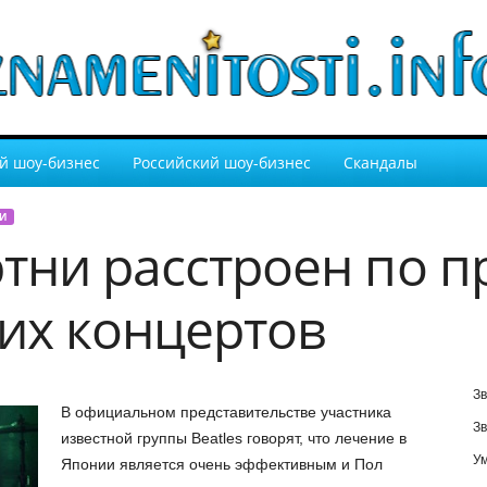
й шоу-бизнес
Российский шоу-бизнес
Скандалы
И
тни расстроен по 
их концертов
Зв
В официальном представительстве участника
Зв
известной группы Beatles говорят, что лечение в
У
Японии является очень эффективным и Пол