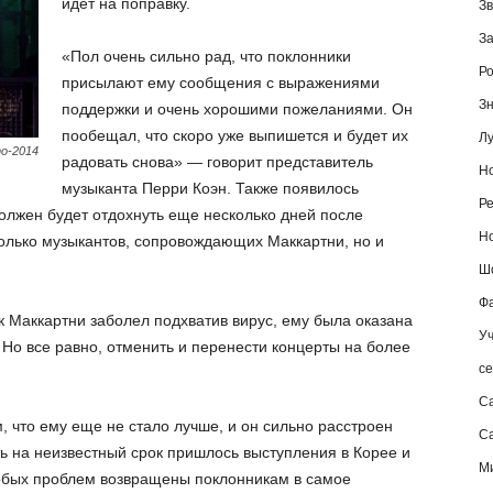
идет на поправку.
Зв
За
«Пол очень сильно рад, что поклонники
Ро
присылают ему сообщения с выражениями
Зн
поддержки и очень хорошими пожеланиями. Он
пообещал, что скоро уже выпишется и будет их
Лу
о-2014
радовать снова» — говорит представитель
Но
музыканта Перри Коэн. Также появилось
Ре
олжен будет отдохнуть еще несколько дней после
Но
только музыкантов, сопровождающих Маккартни, но и
Шо
Фа
ак Маккартни заболел подхватив вирус, ему была оказана
Уч
о все равно, отменить и перенести концерты на более
се
С
 что ему еще не стало лучше, и он сильно расстроен
Са
ь на неизвестный срок пришлось выступления в Корее и
М
собых проблем возвращены поклонникам в самое