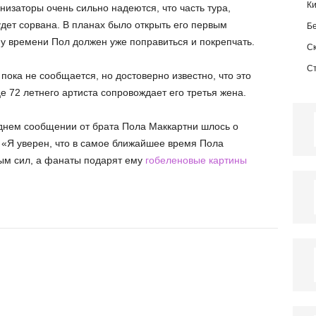
К
изаторы очень сильно надеются, что часть тура,
дет сорвана. В планах было открыть его первым
Б
му времени Пол должен уже поправиться и покрепчать.
С
С
пока не сообщается, но достоверно известно, что это
е 72 летнего артиста сопровождает его третья жена.
днем сообщении от брата Пола Маккартни шлось о
«Я уверен, что в самое ближайшее время Пола
ым сил, а фанаты подарят ему
гобеленовые картины