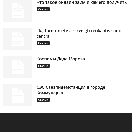
Что такое онлайн займ и как его получить
Статьи
Į ką turėtumėte atsižvelgti renkantis sodo
centrą
Статьи
Костюмы Деда Мороза
Статьи
СЭС Санэпидемстанция в городе
Коммунарка
Статьи