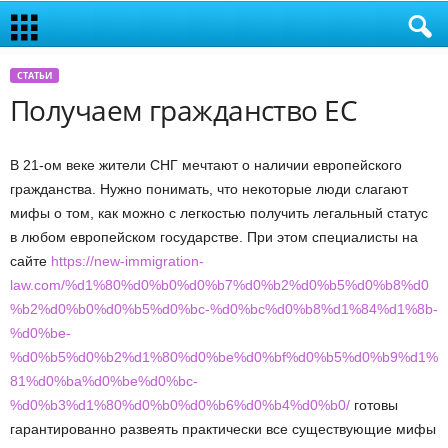
СТАТЬИ
Получаем гражданство ЕС
В 21-ом веке жители СНГ мечтают о наличии европейского
гражданства. Нужно понимать, что некоторые люди слагают
мифы о том, как можно с легкостью получить легальный статус
в любом европейском государстве. При этом специалисты на
сайте
https://new-immigration-
law.com/%d1%80%d0%b0%d0%b7%d0%b2%d0%b5%d0%b8%d0
%b2%d0%b0%d0%b5%d0%bc-%d0%bc%d0%b8%d1%84%d1%8b-
%d0%be-
%d0%b5%d0%b2%d1%80%d0%be%d0%bf%d0%b5%d0%b9%d1%
81%d0%ba%d0%be%d0%bc-
%d0%b3%d1%80%d0%b0%d0%b6%d0%b4%d0%b0/
готовы
гарантированно развеять практически все существующие мифы