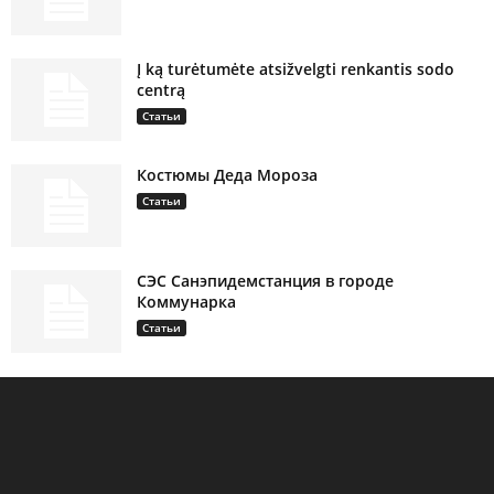
Į ką turėtumėte atsižvelgti renkantis sodo
centrą
Статьи
Костюмы Деда Мороза
Статьи
СЭС Санэпидемстанция в городе
Коммунарка
Статьи