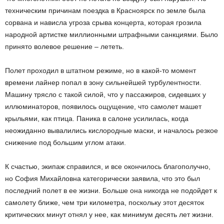
техническим причинам поездка в Красноярск по земле была
сорвана и нависла угроза срыва концерта, которая грозила
народной артистке миллионными штрафными санкциями. Было
принято волевое решение – лететь.
Полет проходил в штатном режиме, но в какой-то момент
времени лайнер попал в зону сильнейшей турбулентности.
Машину трясло с такой силой, что у пассажиров, сидевших у
иллюминаторов, появилось ощущение, что самолет машет
крыльями, как птица. Паника в салоне усилилась, когда
неожиданно вывалились кислородные маски, и началось резкое
снижение под большим углом атаки.
К счастью, экипаж справился, и все окончилось благополучно,
но София Михайловна категорически заявила, что это был
последний полет в ее жизни. Больше она никогда не подойдет к
самолету ближе, чем три километра, поскольку этот десяток
критических минут отнял у нее, как минимум десять лет жизни.