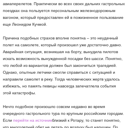
авиаперелетов. Практически во всех своих дальних гастрольных
поездках она пользуется персональным железнодорожным
вагоном, который предоставлен ей в пожизненное пользование
еще Леонидом Кучмой.
Причина подобных страхов вполне понятна – это неудачный
полет на самолете, который произошел уже достаточно давно.
Аварийная ситуация, возникшая на борту, вынудила пилотов
искать возможность вынужденной посадки без шасси. Понятно,
что любой из вариантов должен был закончиться трагедией.
Однако, опытные летчики смогли справиться с ситуацией и
направили самолет в реку. Тогда человеческих жертв удалось
избежать, но память певицы навсегда запечатлела события
этой катастрофы.
Нечто подобное произошло совсем недавно во время
очередного гастрольного тура по крупным российским городам.
Если
перейти на источник
близкий к Ротару, то станет понятно,
что многолетний обет не летать по воздуху был нарушен. По