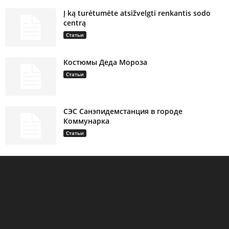
Į ką turėtumėte atsižvelgti renkantis sodo
centrą
Статьи
Костюмы Деда Мороза
Статьи
СЭС Санэпидемстанция в городе
Коммунарка
Статьи