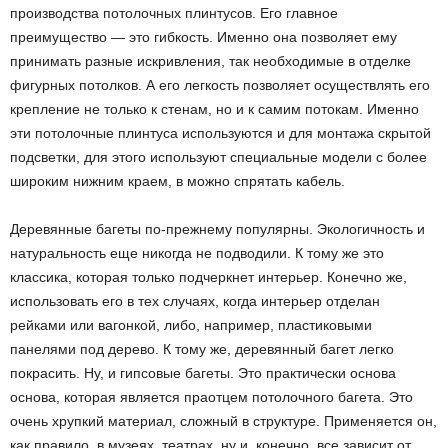
производства потолочных плинтусов. Его главное
преимущество — это гибкость. Именно она позволяет ему
принимать разные искривления, так необходимые в отделке
фигурных потолков. А его легкость позволяет осуществлять его
крепление не только к стенам, но и к самим потокам. Именно
эти потолочные плинтуса используются и для монтажа скрытой
подсветки, для этого используют специальные модели с более
широким нижним краем, в можно спрятать кабель.
Деревянные багеты по-прежнему популярны. Экологичность и
натуральность еще никогда не подводили. К тому же это
классика, которая только подчеркнет интерьер. Конечно же,
использовать его в тех случаях, когда интерьер отделан
рейками или вагонкой, либо, например, пластиковыми
панелями под дерево. К тому же, деревянный багет легко
покрасить. Ну, и гипсовые багеты. Это практически основа
основа, которая является праотцем потолочного багета. Это
очень хрупкий материал, сложный в структуре. Применяется он,
как правило, в музеях, театрах, ну и, конечно, все зависит от