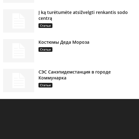
Į ką turėtumėte atsižvelgti renkantis sodo
centrą
Статьи
Костюмы Деда Мороза
Статьи
СЭС Санэпидемстанция в городе
Коммунарка
Статьи