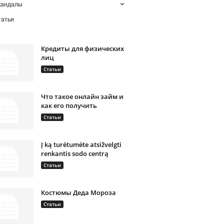
кандалы
татьи
Кредиты для физических
лиц
Статьи
Что такое онлайн займ и
как его получить
Статьи
Į ką turėtumėte atsižvelgti
renkantis sodo centrą
Статьи
Костюмы Деда Мороза
Статьи