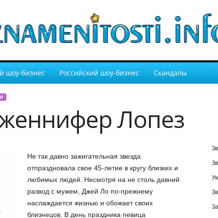
й шоу-бизнес
Российский шоу-бизнес
Скандалы
И
Дженнифер Лопез
Зв
Не так давно зажигательная звезда
Зв
отпраздновала свое 45-летие в кругу близких и
У
любимых людей. Несмотря на не столь давний
развод с мужем, Джей Ло по-прежнему
Зв
наслаждается жизнью и обожает своих
За
близнецов. В день праздника певица