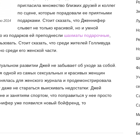
Ро
пригласила множество близких друзей и коллег
Зн
по сцене, которые порадовали ее приятными
подарками. Стоит сказать, что Дженнифер
о 2014
Лу
слывет не только красивой, но и умной
Но
го из подарков ей преподнесли
шахматы подарочные
,
Ре
ьзовать. Стоит сказать, что среди жителей Голливуда
Но
но среди его женской части.
Шо
ктуальном развитии Джей не забывает об уходе за собой.
Фа
ся одной из самых сексуальных и красивых женщин
Уч
 снялась для женского журнала и продемонстрировала
се
 даже не стараться выискивать недостатки: Джей
не и занятиям спортом, что поправиться у нее просто
С
еннифер уже появился новый бойфренд, то
Са
М
К
Б