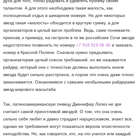
духа для того, чтобы радовать и удивлять публику своим
талантом. А для этого необходима такая малость, как
полноценный отдых в шикарном номере. Но для некоторых
звезд такая «малость» обходится в круглую сумму, а для
организаторов в целый вагон проблем. Ведь, сами понимаете,
приехав, к примеру, на гастроли в те же российские Сочи звезде
недостаточно позвонить по номеру
+7 918 919 06 46
и заказать
номер в Красной Поляне. Сначала нужно предъявить
организаторам целый список требований, он же называется
райдер, который они с точностью должны выполнить иначе
звезда будет сильно расстроена, а порою это очень даже плохо
заканчивается. Ознакомимся с самыми необычными райдерами
звезд мирового масштаба.
Так, латиноамериканскую певицу Дженифер Лопез не зря
считают самой прихотливой звездой. О том, что она очень
сильно себя любит и давно страдает нарциссизмом, знают все,
однако ее требования могут показаться верхом эгоистичности
неподобства. Но, как говорится, кто, на что учился или каждый