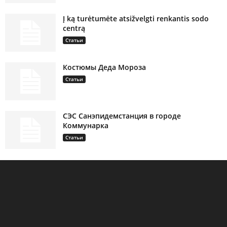
Į ką turėtumėte atsižvelgti renkantis sodo
centrą
Статьи
Костюмы Деда Мороза
Статьи
СЭС Санэпидемстанция в городе
Коммунарка
Статьи