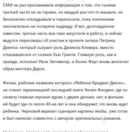
СМИ не раз проскакивала информация о том, что съемки
третьей части не за горами, но каждый раз что-то мешало, их
бесконечно откладывали и переносили, пока поклонники
окончательно не потеряли надежду. И вот, долгожданное
известие, третью часть все-таки запустили в работу, и сейчас
ведутся переговоры об участии в проекте актера Патрика
Демпси, который сыграет роль Дэниела Кливера, вместо
отказавшегося от съемок Хью Гранта. Главную роль, как и
прежде, исполнит Рене Зеллвегер, а Колин Ферт вновь воплотит
образ мистера Дарси.
Фильм, рабочее название которого «Ребенок Бриджит Джонс»,
не станет экранизацией последней книги Хелен Филдинг, где по
сюжету главная героиня вдова с двумя детьми, нет, в фильме
ей будет где-то около 40-ка лет и она обнаружит, что вновь ждет
ребенка. Черновой вариант сценария картины якобы, уже готов
и был написан совместно с автором оригинальных романов.