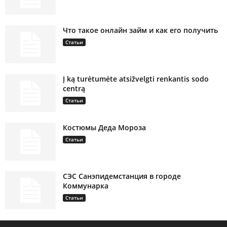
Что такое онлайн займ и как его получить
Статьи
Į ką turėtumėte atsižvelgti renkantis sodo
centrą
Статьи
Костюмы Деда Мороза
Статьи
СЭС Санэпидемстанция в городе
Коммунарка
Статьи