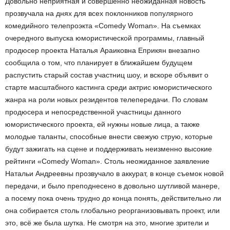
Довольно неприятная и совершенно неожиданная новость
прозвучала на днях для всех поклонников популярного
комедийного телепроэкта «Comedy Woman». На съемках
очередного выпуска юмористической программы, главный
продюсер проекта Наталья Араиковна Еприкян внезапно
сообщила о том, что планирует в ближайшем будущем
распустить старый состав участниц шоу, и вскоре объявит о
старте масштабного кастинга среди актрис юмористического
жанра на роли новых резидентов телепередачи. По словам
продюсера и непосредственной участницы данного
юмористического проекта, ей нужны новые лица, а также
молодые таланты, способные внести свежую струю, которые
будут зажигать на сцене и поддерживать неизменно высокие
рейтинги «Comedy Woman». Столь неожиданное заявление
Натальи Андреевны прозвучало в аккурат, в конце съемок новой
передачи, и было преподнесено в довольно шутливой манере,
а посему пока очень трудно до конца понять, действительно ли
она собирается столь глобально реорганизовывать проект, или
это, всё же была шутка. Не смотря на это, многие зрители и