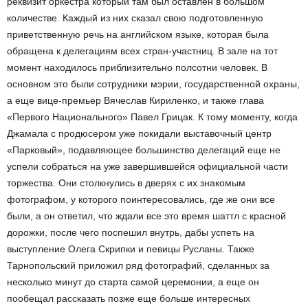
реквизит оркестра который там был оставлен в большом
количестве. Каждый из них сказал свою подготовленную
приветственную речь на английском языке, которая была
обращена к делегациям всех стран-участниц. В зале на тот
момент находилось приблизительно полсотни человек. В
основном это были сотрудники мэрии, государственной охраны,
а еще вице-премьер Вячеслав Кириленко, и также глава
«Первого Национального» Павел Грицак. К тому моменту, когда
Джамала с продюсером уже покидали выставочный центр
«Парковый», подавляющее большинство делегаций еще не
успели собраться на уже завершившейся официальной части
торжества. Они столкнулись в дверях с их знакомым
фотографом, у которого поинтересовались, где же они все
были, а он ответил, что ждали все это время шаттл с красной
дорожки, после чего поспешил внутрь, дабы успеть на
выступление Олега Скрипки и певицы Русланы. Также
Тарнопольский приложил ряд фотографий, сделанных за
несколько минут до старта самой церемонии, а еще он
пообещал рассказать позже еще больше интересных