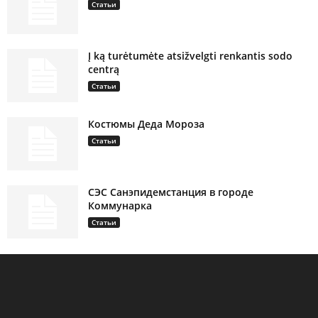
Статьи
Į ką turėtumėte atsižvelgti renkantis sodo
centrą
Статьи
Костюмы Деда Мороза
Статьи
СЭС Санэпидемстанция в городе
Коммунарка
Статьи