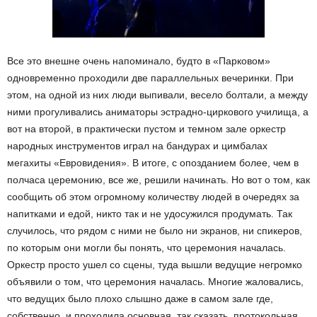
Все это внешне очень напоминало, будто в «Парковом»
одновременно проходили две параллельных вечеринки. При
этом, на одной из них люди выпивали, весело болтали, а между
ними прогуливались аниматоры эстрадно-циркового училища, а
вот на второй, в практически пустом и темном зале оркестр
народных инструментов играл на бандурах и цимбалах
мегахиты «Евровидения». В итоге, с опозданием более, чем в
полчаса церемонию, все же, решили начинать. Но вот о том, как
сообщить об этом огромному количеству людей в очередях за
напитками и едой, никто так и не удосужился продумать. Так
случилось, что рядом с ними не было ни экранов, ни спикеров,
по которым они могли бы понять, что церемония началась.
Оркестр просто ушел со сцены, туда вышли ведущие негромко
объявили о том, что церемония началась. Многие жаловались,
что ведущих было плохо слышно даже в самом зале где,
собственно, и проходила основная, так сказать, протокольная